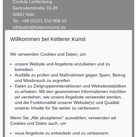
Cordula Lichtenberg
Gertrudenstraße 24-28
50667 Köln
Tel.: +49 (0)221 510 908-15
infokoeln@kettererkunst.de
Willkommen bei Ketterer Kunst
BADEN-WÜRTTEMBERG
HESSEN
Wir verwenden Cookies und Daten, um
RHEINLAND-PFALZ
Miriam Heß
unsere Website und Angebote anzubieten und zu
Tel.: +49 (0)62 21 58 80-038
betreiben
Fax: +49 (0)62 21 58 80-595
Ausfälle zu prüfen und Maßnahmen gegen Spam, Betrug
und Missbrauch zu ergreifen
infoheidelberg@kettererkunst.de
Daten zu Zielgruppeninteraktionen und Websitestatistiken
zu erheben. Mit den gewonnenen Informationen möchten
NORDDEUTSCHLAND
wir verstehen, wie unsere Angebote verwendet werden,
und die Funktionalität unserer Website(s) und Qualität
Nico Kassel, M.A.
unserer Inhalte für Sie weiter zu verbessern.
Tel.: +49 (0)89 55244-164
Mobil: +49 (0)171 8618661
Wenn Sie „Alle akzeptieren“ auswählen, verwenden wir
n.kassel@kettererkunst.de
Cookies und Daten auch, um
neue Angebote zu entwickeln und zu verbessern