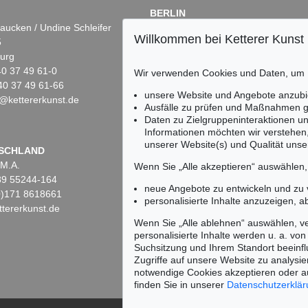
BERLIN
aucken / Undine Schleifer
Dr. Simone Wiechers
Willkommen bei Ketterer Kunst
5
Fasanenstr. 70
urg
10719 Berlin
)40 37 49 61-0
Tel.: +49 (0)30 88 67 53-63
Wir verwenden Cookies und Daten, um
40 37 49 61-66
Fax: +49 (0)30 88 67 56-43
unsere Website und Angebote anzubi
@kettererkunst.de
infoberlin@kettererkunst.de
Auktion 560 - Lot 44
Auktion 520 - Lot 332
Ausfälle zu prüfen und Maßnahmen g
EMIL NOLDE
EMIL NOLDE
Daten zu Zielgruppeninteraktionen u
Vera
, 1919
Landschaft mit Mutterpferd
Informationen möchten wir verstehen
Ergebnis:
€ 825.500
Ergebnis:
€ 745.000
unserer Website(s) und Qualität unser
Keine Auktion mehr ver
SCHLAND
 M.A.
Wir informieren Sie recht
Wenn Sie „Alle akzeptieren“ auswählen
)89 55244-164
neue Angebote zu entwickeln und zu
(0)171 8618661
personalisierte Inhalte anzuzeigen, a
tererkunst.de
Wenn Sie „Alle ablehnen“ auswählen, ve
personalisierte Inhalte werden u. a. von 
Suchsitzung und Ihrem Standort beeinflu
Zugriffe auf unsere Website zu analysie
notwendige Cookies akzeptieren oder a
finden Sie in unserer
Datenschutzerklä