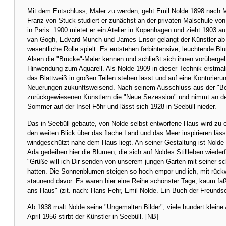
Mit dem Entschluss, Maler zu werden, geht Emil Nolde 1898 nach 
Franz von Stuck studiert er zunächst an der privaten Malschule vo
in Paris. 1900 mietet er ein Atelier in Kopenhagen und zieht 1903 a
van Gogh, Edvard Munch und James Ensor gelangt der Künstler ab 1
wesentliche Rolle spielt. Es entstehen farbintensive, leuchtende Bl
Alsen die "Brücke"-Maler kennen und schließt sich ihnen vorübergeh
Hinwendung zum Aquarell. Als Nolde 1909 in dieser Technik erstmal
das Blattweiß in großen Teilen stehen lässt und auf eine Konturieru
Neuerungen zukunftsweisend. Nach seinem Ausschluss aus der "Ber
zurückgewiesenen Künstlern die "Neue Sezession" und nimmt an dere
Sommer auf der Insel Föhr und lässt sich 1928 in Seebüll nieder.
Das in Seebüll gebaute, von Nolde selbst entworfene Haus wird zu 
den weiten Blick über das flache Land und das Meer inspirieren läs
windgeschützt nahe dem Haus liegt. An seiner Gestaltung ist Nolde in
Ada gedeihen hier die Blumen, die sich auf Noldes Stillleben wiede
"Grüße will ich Dir senden von unserem jungen Garten mit seiner sc
hatten. Die Sonnenblumen steigen so hoch empor und ich, mit rück
staunend davor. Es waren hier eine Reihe schönster Tage; kaum faß
ans Haus" (zit. nach: Hans Fehr, Emil Nolde. Ein Buch der Freundsc
Ab 1938 malt Nolde seine "Ungemalten Bilder", viele hundert kleine A
April 1956 stirbt der Künstler in Seebüll. [NB]