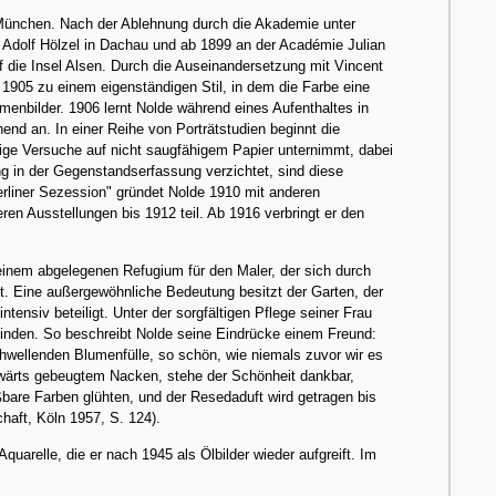
München. Nach der Ablehnung durch die Akademie unter
n Adolf Hölzel in Dachau und ab 1899 an der Académie Julian
uf die Insel Alsen. Durch die Auseinandersetzung mit Vincent
905 zu einem eigenständigen Stil, in dem die Farbe eine
umenbilder. 1906 lernt Nolde während eines Aufenthaltes in
end an. In einer Reihe von Porträtstudien beginnt die
ige Versuche auf nicht saugfähigem Papier unternimmt, dabei
ng in der Gegenstandserfassung verzichtet, sind diese
liner Sezession" gründet Nolde 1910 mit anderen
n Ausstellungen bis 1912 teil. Ab 1916 verbringt er den
einem abgelegenen Refugium für den Maler, der sich durch
st. Eine außergewöhnliche Bedeutung besitzt der Garten, der
tensiv beteiligt. Unter der sorgfältigen Pflege seiner Frau
rfinden. So beschreibt Nolde seine Eindrücke einem Freund:
hwellenden Blumenfülle, so schön, wie niemals zuvor wir es
wärts gebeugtem Nacken, stehe der Schönheit dankbar,
bare Farben glühten, und der Resedaduft wird getragen bis
haft, Köln 1957, S. 124).
quarelle, die er nach 1945 als Ölbilder wieder aufgreift. Im