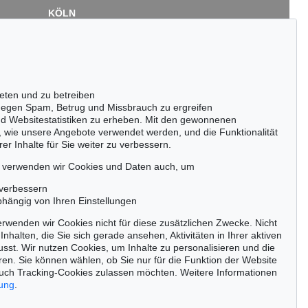
KÖLN
Cordula Lichtenberg
Gertrudenstraße 24-28
50667 Köln
Tel.: +49 (0)221 510 908-15
infokoeln@kettererkunst.de
eten und zu betreiben
Auktion 436 - Lot 226
Auktion 525 - Lot 250
egen Spam, Betrug und Missbrauch zu ergreifen
EMIL NOLDE
EMIL NOLDE
nd Websitestatistiken zu erheben. Mit den gewonnenen
, 1925
Figur und Clematis
, 1935
Vogel und Georginen
, 1919
, wie unsere Angebote verwendet werden, und die Funktionalität
Ergebnis:
€ 721.000
Ergebnis:
€ 685.000
er Inhalte für Sie weiter zu verbessern.
passen!
zeitig.
, verwenden wir Cookies und Daten auch, um
 verbessern
bhängig von Ihren Einstellungen
rwenden wir Cookies nicht für diese zusätzlichen Zwecke. Nicht
Jetzt zum Newsletter anmelden >
Inhalten, die Sie sich gerade ansehen, Aktivitäten in Ihrer aktiven
sst. Wir nutzen Cookies, um Inhalte zu personalisieren und die
ren. Sie können wählen, ob Sie nur für die Funktion der Website
uch Tracking-Cookies zulassen möchten. Weitere Informationen
rung
.