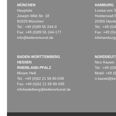
MÜNCHEN
HAMBURG
Hauptsitz
Louisa von S
Joseph-Wild-Str. 18
Holstenwall 
81829 München
20355 Hamb
Tel.: +49 (0)89 55 244-0
Tel.: +49 (0
Fax: +49 (0)89 55 244-177
Fax: +49 (0)
info@kettererkunst.de
infohamburg
Auktion 560 - Lot 32
Auktion 342 - Lot 233
EMIL NOLDE
EMIL NOLDE
Landschaft mit Seebüllhof
, 1930
Landschaft
, 1909
Ergebnis:
€ 914.400
Ergebnis:
€ 900.000
BADEN-WÜRTTEMBERG
NORDDEUT
HESSEN
Nico Kassel,
RHEINLAND-PFALZ
Tel.: +49 (0
Miriam Heß
Mobil: +49 
Tel.: +49 (0)62 21 58 80-038
n.kassel@ket
Fax: +49 (0)62 21 58 80-595
infoheidelberg@kettererkunst.de
Auktion 545 - Lot 38
EMIL NOLDE