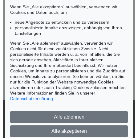
Mobil: +49 (0)171 8618661
Wenn Sie „Alle akzeptieren“ auswählen, verwenden wir
n.kassel@kettererkunst.de
Cookies und Daten auch, um
Auktion 429 - Lot 925
Auktion 393 - Lot 207
HEINZ MACK
HEINZ MACK
neue Angebote zu entwickeln und zu verbessern
Lichtschleier (Veil of light)
, 1964
Ohne Titel
, 1962
personalisierte Inhalte anzuzeigen, abhängig von Ihren
Ergebnis:
€ 187.500
Ergebnis:
€ 183.000
Keine Auktion mehr verpassen!
Einstellungen
Wir informieren Sie rechtzeitig.
Wenn Sie „Alle ablehnen“ auswählen, verwenden wir
Cookies nicht für diese zusätzlichen Zwecke. Nicht
personalisierte Inhalte werden u. a. von Inhalten, die Sie
sich gerade ansehen, Aktivitäten in Ihrer aktiven
Suchsitzung und Ihrem Standort beeinflusst. Wir nutzen
Jetzt zum Newsletter anmelden >
Cookies, um Inhalte zu personalisieren und die Zugriffe auf
unsere Website zu analysieren. Sie können wählen, ob Sie
nur für die Funktion der Website notwendige Cookies
akzeptieren oder auch Tracking-Cookies zulassen möchten.
Weitere Informationen finden Sie in unserer
Datenschutzerklärung
.
Auktion 451 - Lot 821
Auktion 401 - Lot 264
HEINZ MACK
HEINZ MACK
Dynamische Struktur Grau-Weiß
, 1959
Bettina
, 1965
© 2026 Ketterer Kunst GmbH & Co. KG
Ergebnis:
€ 181.250
Ergebnis:
€ 156.160
Alle ablehnen
Datenschutz
Impressum
Barrierefreiheit
Alle akzeptieren