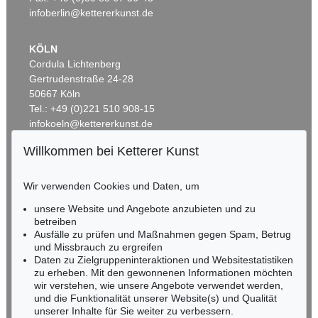
infoberlin@kettererkunst.de
KÖLN
Cordula Lichtenberg
Gertrudenstraße 24-28
50667 Köln
Tel.: +49 (0)221 510 908-15
infokoeln@kettererkunst.de
Willkommen bei Ketterer Kunst
Auktion 425 - Lot 820
BADEN-WÜRTTEMBERG
HEINZ MACK
HESSEN
Lichtrelief
, 1967
Wir verwenden Cookies und Daten, um
RHEINLAND-PFALZ
Ergebnis:
€ 193.750
Miriam Heß
unsere Website und Angebote anzubieten und zu
Tel.: +49 (0)62 21 58 80-038
betreiben
Fax: +49 (0)62 21 58 80-595
Ausfälle zu prüfen und Maßnahmen gegen Spam, Betrug
und Missbrauch zu ergreifen
infoheidelberg@kettererkunst.de
Daten zu Zielgruppeninteraktionen und Websitestatistiken
zu erheben. Mit den gewonnenen Informationen möchten
NORDDEUTSCHLAND
wir verstehen, wie unsere Angebote verwendet werden,
und die Funktionalität unserer Website(s) und Qualität
Nico Kassel, M.A.
unserer Inhalte für Sie weiter zu verbessern.
Tel.: +49 (0)89 55244-164