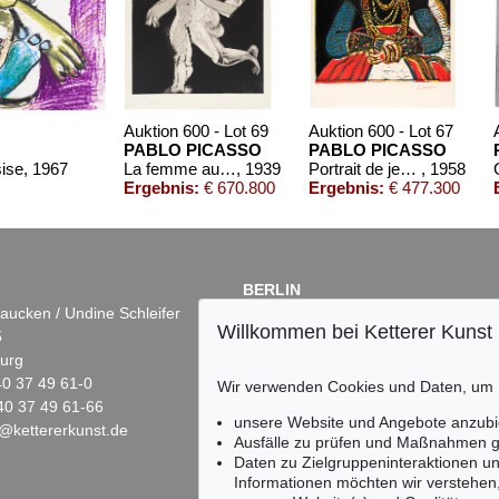
Auktion 600 - Lot 69
Auktion 600 - Lot 67
PABLO PICASSO
PABLO PICASSO
ise
, 1967
La femme au tambourin
, 1939
Portrait de jeune fille, d'après Cranach le jeune. II
, 1958
Ergebnis:
€ 670.800
Ergebnis:
€ 477.300
BERLIN
aucken / Undine Schleifer
Dr. Simone Wiechers
Willkommen bei Ketterer Kunst
5
Fasanenstr. 70
urg
10719 Berlin
)40 37 49 61-0
Tel.: +49 (0)30 88 67 53-63
Wir verwenden Cookies und Daten, um
40 37 49 61-66
Fax: +49 (0)30 88 67 56-43
unsere Website und Angebote anzubi
@kettererkunst.de
infoberlin@kettererkunst.de
t 16
Auktion 605 - Lot 239
Auktion 415 - Lot 217
Ausfälle zu prüfen und Maßnahmen g
SO
PABLO PICASSO
PABLO PICASSO
Daten zu Zielgruppeninteraktionen u
0
Vase aztèque aux quatre visages
, 1957
Portrait of Dora Maar
, 193
Informationen möchten wir verstehen
.400
Ergebnis:
€ 174.150
Ergebnis:
€ 122.000