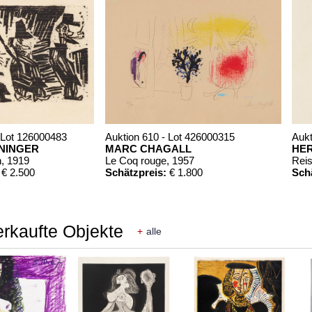
 Lot 126000483
Auktion 610 - Lot 426000315
Aukt
ININGER
MARC CHAGALL
HE
n
, 1919
Le Coq rouge
, 1957
Reis
€ 2.500
Schätzpreis:
€ 1.800
Sch
erkaufte Objekte
+
alle