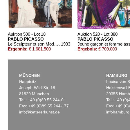
Auktion 590 - Lot 18
Auktion 520 - Lot 380
PABLO PICASSO
PABLO PICASSO
Le Sculpteur et son Modèle
, 1933
Jeune garçon et femme ass
Ergebnis:
€ 1.681.500
Ergebnis:
€ 709.000
MÜNCHEN
HAMBURG
Hauptsitz
Louisa von S
Joseph-Wild-Str. 18
Holstenwall 
81829 München
20355 Hamb
Tel.: +49 (0)89 55 244-0
Tel.: +49 (0
Fax: +49 (0)89 55 244-177
Fax: +49 (0)
info@kettererkunst.de
infohamburg
Auktion 496 - Lot 119
Auktion 560 - Lo
PABLO PICASSO
PABLO PICAS
Les Déjeuners
, 1961
Nu couché
, 197
Ergebnis:
€ 312.500
Ergebnis:
€ 279