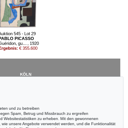
Auktion 545 - Lot 29
PABLO PICASSO
Guéridon, guitare et compotier
, 1920
Ergebnis:
€ 355.600
KÖLN
Cordula Lichtenberg
Gertrudenstraße 24-28
50667 Köln
Tel.: +49 (0)221 510 908-15
infokoeln@kettererkunst.de
eten und zu betreiben
Auktion 528 - Lot 469
egen Spam, Betrug und Missbrauch zu ergreifen
PABLO PICASSO
nd Websitestatistiken zu erheben. Mit den gewonnenen
6
Le Banderillero
, 1959
, wie unsere Angebote verwendet werden, und die Funktionalität
Ergebnis:
€ 112.500