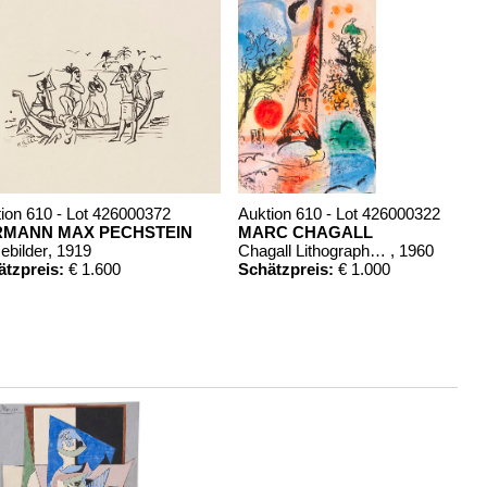
ion 610 - Lot 426000372
Auktion 610 - Lot 426000322
RMANN MAX PECHSTEIN
MARC CHAGALL
ebilder
, 1919
Chagall Lithographe. Bde. 1-3
, 1960
ätzpreis:
€ 1.600
Schätzpreis:
€ 1.000