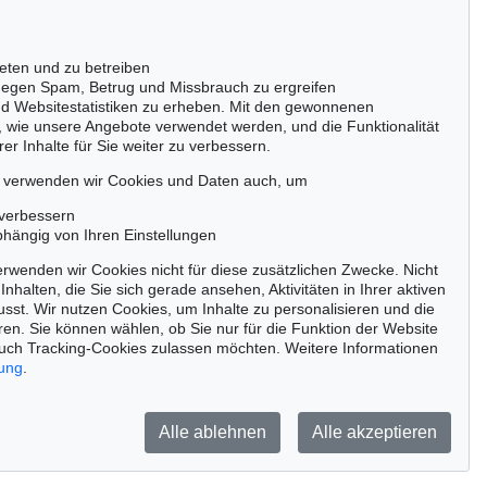
50667 Köln
Tel.: +49 (0)221 510 908-15
infokoeln@kettererkunst.de
eten und zu betreiben
egen Spam, Betrug und Missbrauch zu ergreifen
nd Websitestatistiken zu erheben. Mit den gewonnenen
, wie unsere Angebote verwendet werden, und die Funktionalität
er Inhalte für Sie weiter zu verbessern.
passen!
zeitig.
, verwenden wir Cookies und Daten auch, um
 verbessern
bhängig von Ihren Einstellungen
rwenden wir Cookies nicht für diese zusätzlichen Zwecke. Nicht
Jetzt zum Newsletter anmelden >
Inhalten, die Sie sich gerade ansehen, Aktivitäten in Ihrer aktiven
sst. Wir nutzen Cookies, um Inhalte zu personalisieren und die
ren. Sie können wählen, ob Sie nur für die Funktion der Website
uch Tracking-Cookies zulassen möchten. Weitere Informationen
rung
.
Barrierefreiheit
Impressum
Datenschutz
Alle ablehnen
Alle akzeptieren