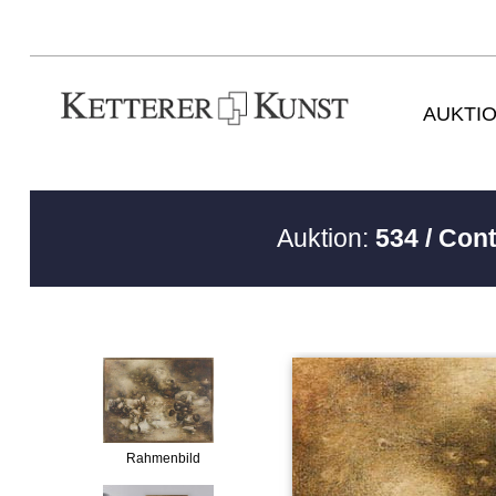
AUKTI
Auktion:
534 / Con
Rahmenbild