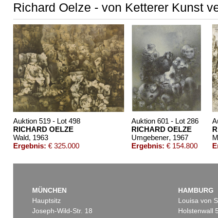
Richard Oelze - von Ketterer Kunst v
Auktion 519 - Lot 498
Auktion 601 - Lot 286
A
RICHARD OELZE
RICHARD OELZE
R
Wald
, 1963
Umgebener
, 1967
M
Ergebnis:
€ 325.000
Ergebnis:
€ 154.800
E
MÜNCHEN
HAMBURG
Hauptsitz
Louisa von S
Joseph-Wild-Str. 18
Holstenwall 