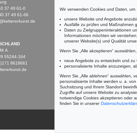
urg
10719 Berlin
)40 37 49 61-0
Tel.: +49 (0)30 88 67 53-63
Wir verwenden Cookies und Daten, um
40 37 49 61-66
Fax: +49 (0)30 88 67 56-43
unsere Website und Angebote anzubi
@kettererkunst.de
infoberlin@kettererkunst.de
0
Ausfälle zu prüfen und Maßnahmen g
Daten zu Zielgruppeninteraktionen u
Informationen möchten wir verstehen
unserer Website(s) und Qualität unser
Keine Auktion mehr ver
SCHLAND
 M.A.
Wir informieren Sie recht
Wenn Sie „Alle akzeptieren“ auswählen
)89 55244-164
neue Angebote zu entwickeln und zu
(0)171 8618661
personalisierte Inhalte anzuzeigen, a
tererkunst.de
Wenn Sie „Alle ablehnen“ auswählen, ve
personalisierte Inhalte werden u. a. von 
Suchsitzung und Ihrem Standort beeinflu
Zugriffe auf unsere Website zu analysie
notwendige Cookies akzeptieren oder a
finden Sie in unserer
Datenschutzerklä