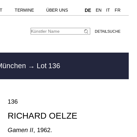
T
TERMINE
ÜBER UNS
DE
EN
IT
FR
DETAILSUCHE
 München
→ Lot 136
136
RICHARD OELZE
Gamen II
, 1962.