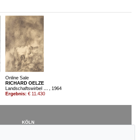
Online Sale
RICHARD OELZE
Landschaftswirbel (Profil-Serie)
, 1964
Ergebnis:
€ 11.430
KÖLN
Cordula Lichtenberg
Gertrudenstraße 24-28