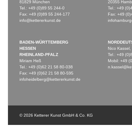
81829 München
20355 Hamb
Tel.: +49 (0)89 55 244-0
Tel.: +49 (0
Fax: +49 (0)89 55 244-177
Fax: +49 (0)
info@kettererkunst.de
infohamburg
Online Sale
Auktion 395 - Lot 497.1
RICHARD OELZE
RICHARD OELZE
Landschaft bei Worpswede
, 1949
Ohne Titel
, 1930
Ergebnis:
€ 8.250
Ergebnis:
€ 4.375
BADEN-WÜRTTEMBERG
NORDDEUT
HESSEN
Nico Kassel,
RHEINLAND-PFALZ
Tel.: +49 (0
Miriam Heß
Mobil: +49 
Tel.: +49 (0)62 21 58 80-038
n.kassel@ket
Fax: +49 (0)62 21 58 80-595
infoheidelberg@kettererkunst.de
© 2026 Ketterer Kunst GmbH & Co. KG