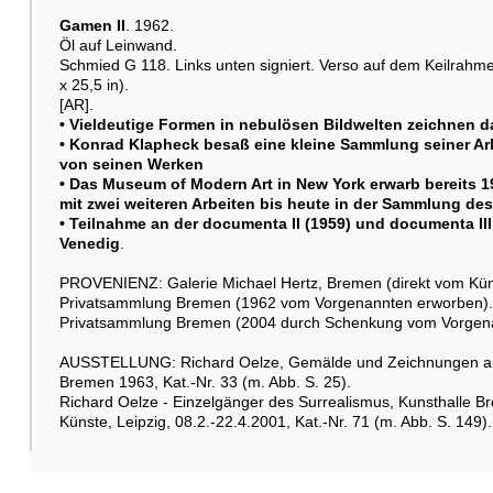
Gamen II
. 1962.
Öl auf Leinwand.
Schmied G 118. Links unten signiert. Verso auf dem Keilrahme
x 25,5 in).
[AR].
• Vieldeutige Formen in nebulösen Bildwelten zeichnen d
• Konrad Klapheck besaß eine kleine Sammlung seiner Arb
von seinen Werken
• Das Museum of Modern Art in New York erwarb bereits 
mit zwei weiteren Arbeiten bis heute in der Sammlung d
• Teilnahme an der documenta II (1959) und documenta III
Venedig
.
PROVENIENZ: Galerie Michael Hertz, Bremen (direkt vom Kün
Privatsammlung Bremen (1962 vom Vorgenannten erworben).
Privatsammlung Bremen (2004 durch Schenkung vom Vorgen
AUSSTELLUNG: Richard Oelze, Gemälde und Zeichnungen aus 
Bremen 1963, Kat.-Nr. 33 (m. Abb. S. 25).
Richard Oelze - Einzelgänger des Surrealismus, Kunsthalle 
Künste, Leipzig, 08.2.-22.4.2001, Kat.-Nr. 71 (m. Abb. S. 149).