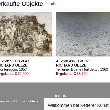
erkaufte Objekte
+
alle
uktion 513 - Lot 43
Auktion 496 - Lot 167
ICHARD OELZE
RICHARD OELZE
ontereggio
, 1957
Teil einer Ebene (Teil der großen Ebene)
, 1969
rgebnis:
€ 62.500
Ergebnis:
€ 33.750
BERLIN
aucken / Undine Schleifer
Dr. Simone Wiechers
Willkommen bei Ketterer Kunst
5
Fasanenstr. 70