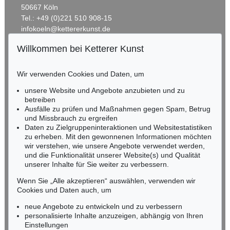
50667 Köln
Tel.: +49 (0)221 510 908-15
infokoeln@kettererkunst.de
Willkommen bei Ketterer Kunst
BADEN-WÜRTTEMBERG
HESSEN
Wir verwenden Cookies und Daten, um
RHEINLAND-PFALZ
Miriam Heß
unsere Website und Angebote anzubieten und zu
Tel.: +49 (0)62 21 58 80-038
betreiben
Fax: +49 (0)62 21 58 80-595
Ausfälle zu prüfen und Maßnahmen gegen Spam, Betrug
und Missbrauch zu ergreifen
infoheidelberg@kettererkunst.de
Daten zu Zielgruppeninteraktionen und Websitestatistiken
zu erheben. Mit den gewonnenen Informationen möchten
NORDDEUTSCHLAND
wir verstehen, wie unsere Angebote verwendet werden,
und die Funktionalität unserer Website(s) und Qualität
Nico Kassel, M.A.
unserer Inhalte für Sie weiter zu verbessern.
Tel.: +49 (0)89 55244-164
Mobil: +49 (0)171 8618661
Wenn Sie „Alle akzeptieren“ auswählen, verwenden wir
n.kassel@kettererkunst.de
Cookies und Daten auch, um
neue Angebote zu entwickeln und zu verbessern
personalisierte Inhalte anzuzeigen, abhängig von Ihren
Keine Auktion mehr verpassen!
Einstellungen