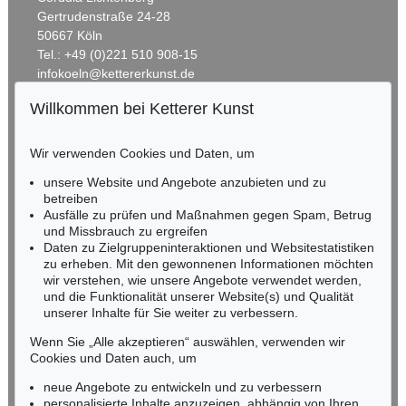
Gertrudenstraße 24-28
50667 Köln
Tel.: +49 (0)221 510 908-15
infokoeln@kettererkunst.de
Willkommen bei Ketterer Kunst
Auktion 489 - Lot 112
BADEN-WÜRTTEMBERG
KARL HARTUNG
HESSEN
Liegender
, 1935
Wir verwenden Cookies und Daten, um
Ergebnis:
€ 100.000
RHEINLAND-PFALZ
Miriam Heß
unsere Website und Angebote anzubieten und zu
Tel.: +49 (0)62 21 58 80-038
betreiben
Fax: +49 (0)62 21 58 80-595
Ausfälle zu prüfen und Maßnahmen gegen Spam, Betrug
und Missbrauch zu ergreifen
infoheidelberg@kettererkunst.de
Daten zu Zielgruppeninteraktionen und Websitestatistiken
zu erheben. Mit den gewonnenen Informationen möchten
NORDDEUTSCHLAND
wir verstehen, wie unsere Angebote verwendet werden,
und die Funktionalität unserer Website(s) und Qualität
Nico Kassel, M.A.
unserer Inhalte für Sie weiter zu verbessern.
Tel.: +49 (0)89 55244-164
Mobil: +49 (0)171 8618661
Wenn Sie „Alle akzeptieren“ auswählen, verwenden wir
n.kassel@kettererkunst.de
Cookies und Daten auch, um
Auktion 601 - Lot 245
Auktion 560 - Lot 37
KARL HARTUNG
KARL HARTUNG
neue Angebote zu entwickeln und zu verbessern
Kleine Liegende mit aufgestütztem Kopf
, 1948
Durchlöcherte Form (Abstrakte Form)
, 1935
personalisierte Inhalte anzuzeigen, abhängig von Ihren