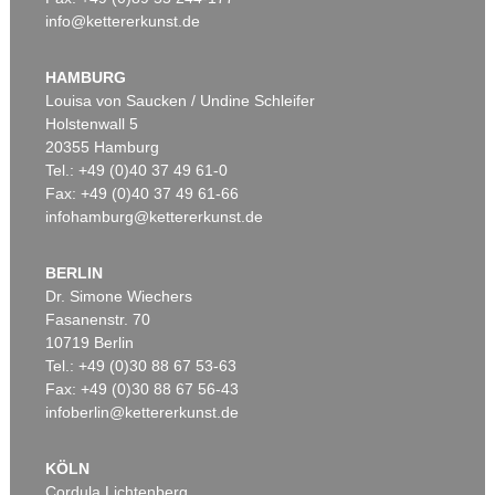
info@kettererkunst.de
Auktion 550 - Lot 64
KARL HARTUNG
Umschlossener Raum
, 1953
HAMBURG
Ergebnis:
€ 127.000
Louisa von Saucken / Undine Schleifer
Holstenwall 5
20355 Hamburg
Tel.: +49 (0)40 37 49 61-0
Fax: +49 (0)40 37 49 61-66
infohamburg@kettererkunst.de
BERLIN
Dr. Simone Wiechers
Fasanenstr. 70
Auktion 525 - Lot 219
Auktion 541 - Lot 103
10719 Berlin
KARL HARTUNG
KARL HARTUNG
Organische Form
, 1949
Durchbrochene Form
, 1950
Tel.: +49 (0)30 88 67 53-63
Ergebnis:
€ 125.000
Ergebnis:
€ 107.950
Fax: +49 (0)30 88 67 56-43
infoberlin@kettererkunst.de
KÖLN
Cordula Lichtenberg