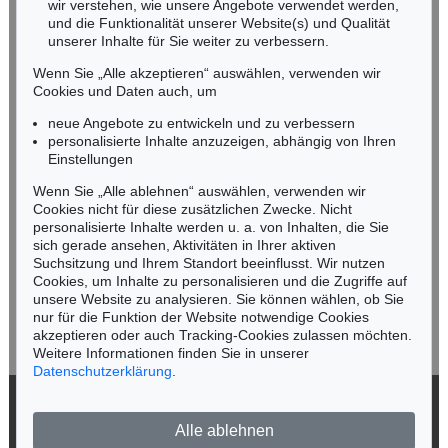
NORDDEUTSCHLAND
wir verstehen, wie unsere Angebote verwendet werden,
und die Funktionalität unserer Website(s) und Qualität
Nico Kassel, M.A.
unserer Inhalte für Sie weiter zu verbessern.
Tel.: +49 (0)89 55244-164
Mobil: +49 (0)171 8618661
Wenn Sie „Alle akzeptieren“ auswählen, verwenden wir
n.kassel@kettererkunst.de
Cookies und Daten auch, um
Auktion 591 - Lot 162
DAVID HOCKNEY
neue Angebote zu entwickeln und zu verbessern
Peter, Powis Terrace, Sept. 1967
, 1967
personalisierte Inhalte anzuzeigen, abhängig von Ihren
Ergebnis:
€ 40.640
Keine Auktion mehr verpassen!
Einstellungen
Wir informieren Sie rechtzeitig.
Wenn Sie „Alle ablehnen“ auswählen, verwenden wir
Cookies nicht für diese zusätzlichen Zwecke. Nicht
personalisierte Inhalte werden u. a. von Inhalten, die Sie
sich gerade ansehen, Aktivitäten in Ihrer aktiven
Suchsitzung und Ihrem Standort beeinflusst. Wir nutzen
Jetzt zum Newsletter anmelden >
Cookies, um Inhalte zu personalisieren und die Zugriffe auf
unsere Website zu analysieren. Sie können wählen, ob Sie
nur für die Funktion der Website notwendige Cookies
akzeptieren oder auch Tracking-Cookies zulassen möchten.
Weitere Informationen finden Sie in unserer
Datenschutzerklärung
.
Auktion 541 - Lot 199
Auktion 429 - Lot 590
DAVID HOCKNEY
DAVID HOCKNEY
Paul Hockney 2
, 2009
Lithographic Water made of lines
, 1978
© 2026 Ketterer Kunst GmbH & Co. KG
Ergebnis:
€ 38.100
Ergebnis:
€ 32.500
Alle ablehnen
Datenschutz
Impressum