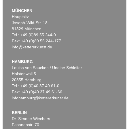
MÜNCHEN
Hauptsitz
Joseph-Wild-Str. 18
81829 München
Tel.: +49 (0)89 55 244-0
Fax: +49 (0)89 55 244-177
info@kettererkunst.de
Auktion 601 - Lot 212
DAVID HOCKNEY
A Bigger Book. Art Edition No. 251-500. Untitled, 346
, 2010
HAMBURG
Ergebnis:
€ 43.860
Louisa von Saucken / Undine Schleifer
Holstenwall 5
20355 Hamburg
Tel.: +49 (0)40 37 49 61-0
Fax: +49 (0)40 37 49 61-66
infohamburg@kettererkunst.de
BERLIN
Dr. Simone Wiechers
Fasanenstr. 70
Auktion 381 - Lot 338