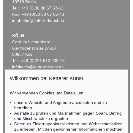
10719 Berlin
DAVID HOCKNEY
Tel.: +49 (0)30 88 67 53-63
Hotel Acatlan two weeks later
, 1985
Ergebnis:
€ 42.700
Fax: +49 (0)30 88 67 56-43
infoberlin@kettererkunst.de
KÖLN
Cordula Lichtenberg
Gertrudenstraße 24-28
50667 Köln
Tel.: +49 (0)221 510 908-15
infokoeln@kettererkunst.de
Willkommen bei Ketterer Kunst
Auktion 448 - Lot 572
BADEN-WÜRTTEMBERG
DAVID HOCKNEY
HESSEN
Coloured flowers made of paper and ink
, 1971
Wir verwenden Cookies und Daten, um
RHEINLAND-PFALZ
Ergebnis:
€ 41.250
Miriam Heß
unsere Website und Angebote anzubieten und zu
Tel.: +49 (0)62 21 58 80-038
betreiben
Fax: +49 (0)62 21 58 80-595
Ausfälle zu prüfen und Maßnahmen gegen Spam, Betrug
und Missbrauch zu ergreifen
infoheidelberg@kettererkunst.de
Daten zu Zielgruppeninteraktionen und Websitestatistiken
zu erheben. Mit den gewonnenen Informationen möchten