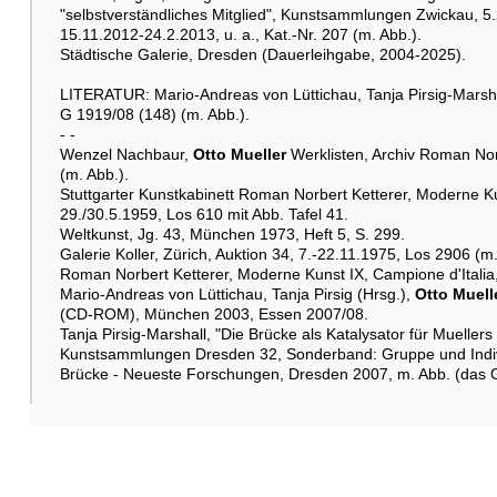
"selbstverständliches Mitglied", Kunstsammlungen Zwickau, 
15.11.2012-24.2.2013, u. a., Kat.-Nr. 207 (m. Abb.).
Städtische Galerie, Dresden (Dauerleihgabe, 2004-2025).
LITERATUR: Mario-Andreas von Lüttichau, Tanja Pirsig-Marsh
G 1919/08 (148) (m. Abb.).
- -
Wenzel Nachbaur,
Otto Mueller
Werklisten, Archiv Roman Nor
(m. Abb.).
Stuttgarter Kunstkabinett Roman Norbert Ketterer, Moderne Ku
29./30.5.1959, Los 610 mit Abb. Tafel 41.
Weltkunst, Jg. 43, München 1973, Heft 5, S. 299.
Galerie Koller, Zürich, Auktion 34, 7.-22.11.1975, Los 2906 (m.
Roman Norbert Ketterer, Moderne Kunst IX, Campione d'Italia, 
Mario-Andreas von Lüttichau, Tanja Pirsig (Hrsg.),
Otto Muell
(CD-ROM), München 2003, Essen 2007/08.
Tanja Pirsig-Marshall, "Die Brücke als Katalysator für Muellers
Kunstsammlungen Dresden 32, Sonderband: Gruppe und Indiv
Brücke - Neueste Forschungen, Dresden 2007, m. Abb. (das 