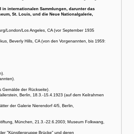
l in internationalen Sammlungen, darunter das
eum, St. Louis, und die Neue Nationalgalerie,
rg/London/Los Angeles, CA (vor September 1935
us, Beverly Hills, CA (von den Vorgenannten, bis 1959:
).
annten).
as Gemälde der Rückseite).
llerstein, Berlin, 18.3.-15.4.1923 (auf dem Keilrahmen
tter der Galerie Nierendorf 4/5, Berlin,
rstiftung, München, 21.3.-22.6.2003; Museum Folkwang,
er "Künstlergruppe Brücke" und deren