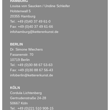
HAMBURG
Ergebnis:
€ 9.375
Ergebnis:
€ 8.750
Louisa von Saucken / Undine Schleifer
Holstenwall 5
20355 Hamburg
Tel.: +49 (0)40 37 49 61-0
Fax: +49 (0)40 37 49 61-66
infohamburg@kettererkunst.de
BERLIN
Dr. Simone Wiechers
Fasanenstr. 70
Auktion 261 - Lot 28
Auktion 465 - Lot 64
10719 Berlin
A. WEISGERBER
A. WEISGERBER
Tel.: +49 (0)30 88 67 53-63
Männlicher Akt, sitzend im Wald, mit Hut und Bogen
, 1909
Mann im Isartal
, 1905
Ergebnis:
€ 8.232
Ergebnis:
€ 8.125
Fax: +49 (0)30 88 67 56-43
infoberlin@kettererkunst.de
KÖLN
Cordula Lichtenberg
Gertrudenstraße 24-28
50667 Köln
Tel.: +49 (0)221 510 908-15