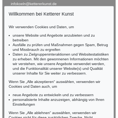
infokoeln@kettererkunst.de
Willkommen bei Ketterer Kunst
Auktion 594 - Lot 82
Auktion 484 - Lot 55
BADEN-WÜRTTEMBERG
A. WEISGERBER
A. WEISGERBER
HESSEN
Porträtstudie eines Herren
, 1912
Feine Gesellschaft
, 1908
Wir verwenden Cookies und Daten, um
RHEINLAND-PFALZ
Ergebnis:
€ 6.600
Ergebnis:
€ 6.250
Miriam Heß
unsere Website und Angebote anzubieten und zu
Tel.: +49 (0)62 21 58 80-038
betreiben
Ausfälle zu prüfen und Maßnahmen gegen Spam, Betrug
Fax: +49 (0)62 21 58 80-595
und Missbrauch zu ergreifen
infoheidelberg@kettererkunst.de
Daten zu Zielgruppeninteraktionen und Websitestatistiken
zu erheben. Mit den gewonnenen Informationen möchten
wir verstehen, wie unsere Angebote verwendet werden,
NORDDEUTSCHLAND
und die Funktionalität unserer Website(s) und Qualität
Nico Kassel, M.A.
unserer Inhalte für Sie weiter zu verbessern.
Tel.: +49 (0)89 55244-164
Mobil: +49 (0)171 8618661
Wenn Sie „Alle akzeptieren“ auswählen, verwenden wir
n.kassel@kettererkunst.de
Cookies und Daten auch, um
Online Sale
ALBERT WEISGERBER
neue Angebote zu entwickeln und zu verbessern
Weibliche Akte
, 1905
personalisierte Inhalte anzuzeigen, abhängig von Ihren
Ergebnis:
€ 2.000
Keine Auktion mehr verpassen!
Einstellungen
Wir informieren Sie rechtzeitig.
Wenn Sie „Alle ablehnen“ auswählen, verwenden wir
Cookies nicht für diese zusätzlichen Zwecke. Nicht