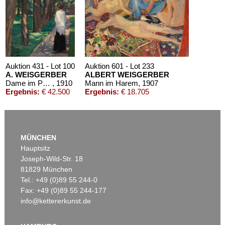
Auktion 431 - Lot 100
Auktion 601 - Lot 233
A. WEISGERBER
ALBERT WEISGERBER
Dame im Park
, 1910
Mann im Harem
, 1907
Ergebnis:
€ 42.500
Ergebnis:
€ 18.705
MÜNCHEN
Hauptsitz
Joseph-Wild-Str. 18
81829 München
Tel.: +49 (0)89 55 244-0
Fax: +49 (0)89 55 244-177
info@kettererkunst.de
Auktion 523 - Lot 366
Auktion 435 - Lot 98
A. WEISGERBER
A. WEISGERBER
Ein Unheilstifter
, 1905
Im Park
, 1903