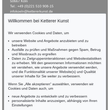
50667 Köln
Tel.: +49 (0)221 510 908-15
infokoeln@kettererkunst.de
Willkommen bei Ketterer Kunst
Auktion 606 - Lot 46
BADEN-WÜRTTEMBERG
ERNST WILHELM NAY
HESSEN
Motion
, 1962
Wir verwenden Cookies und Daten, um
Ergebnis:
€ 890.100
RHEINLAND-PFALZ
Miriam Heß
unsere Website und Angebote anzubieten und zu
Tel.: +49 (0)62 21 58 80-038
betreiben
Fax: +49 (0)62 21 58 80-595
Ausfälle zu prüfen und Maßnahmen gegen Spam, Betrug
und Missbrauch zu ergreifen
infoheidelberg@kettererkunst.de
Daten zu Zielgruppeninteraktionen und Websitestatistiken
zu erheben. Mit den gewonnenen Informationen möchten
NORDDEUTSCHLAND
wir verstehen, wie unsere Angebote verwendet werden,
und die Funktionalität unserer Website(s) und Qualität
Nico Kassel, M.A.
unserer Inhalte für Sie weiter zu verbessern.
Tel.: +49 (0)89 55244-164
Mobil: +49 (0)171 8618661
Wenn Sie „Alle akzeptieren“ auswählen, verwenden wir
n.kassel@kettererkunst.de
Cookies und Daten auch, um
Auktion 560 - Lot 5
Auktion 514 - Lot 217
ERNST WILHELM NAY
E. NAY
neue Angebote zu entwickeln und zu verbessern
Sonnenzirkel
, 1956
Blau bewegt
, 1957
personalisierte Inhalte anzuzeigen, abhängig von Ihren
Ergebnis:
€ 889.000
Ergebnis:
€ 745.000
Keine Auktion mehr verpassen!
Einstellungen