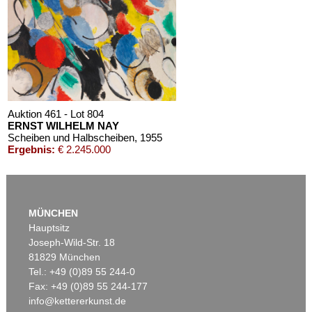
Auktion 461 - Lot 804
ERNST WILHELM NAY
Scheiben und Halbscheiben
, 1955
Ergebnis:
€ 2.245.000
MÜNCHEN
Hauptsitz
Joseph-Wild-Str. 18
81829 München
Tel.: +49 (0)89 55 244-0
Fax: +49 (0)89 55 244-177
info@kettererkunst.de
Auktion 520 - Lot 337