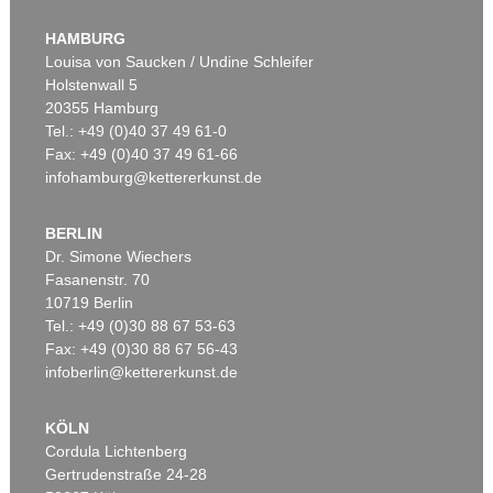
E. NAY
Doppelspindel-Rot
, 1967
HAMBURG
Ergebnis:
€ 2.185.000
Louisa von Saucken / Undine Schleifer
Holstenwall 5
20355 Hamburg
Tel.: +49 (0)40 37 49 61-0
Fax: +49 (0)40 37 49 61-66
infohamburg@kettererkunst.de
BERLIN
Dr. Simone Wiechers
Fasanenstr. 70
Auktion 540 - Lot 51
10719 Berlin
ERNST WILHELM NAY
Motion
, 1962
Tel.: +49 (0)30 88 67 53-63
Ergebnis:
€ 1.621.000
Fax: +49 (0)30 88 67 56-43
infoberlin@kettererkunst.de
KÖLN
Cordula Lichtenberg
Gertrudenstraße 24-28