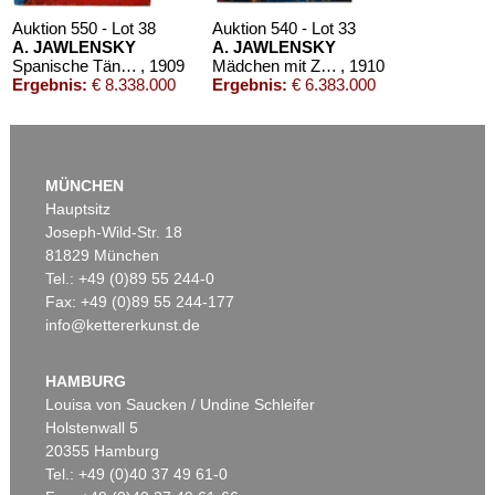
Auktion 550 - Lot 38
Auktion 540 - Lot 33
A. JAWLENSKY
A. JAWLENSKY
Spanische Tänzerin
, 1909
Mädchen mit Zopf
, 1910
Ergebnis:
€ 8.338.000
Ergebnis:
€ 6.383.000
MÜNCHEN
Hauptsitz
Joseph-Wild-Str. 18
81829 München
Tel.: +49 (0)89 55 244-0
Fax: +49 (0)89 55 244-177
info@kettererkunst.de
Auktion 525 - Lot 232
Auktion 590 - Lot 43
A. JAWLENSKY
A. JAWLENSKY
Frauenkopf mit Blumen im Haar
, 1913
Kopf in Bronzefarben – Bildnis Sacharoff
, 1913
HAMBURG
Ergebnis:
€ 2.905.000
Ergebnis:
€ 1.318.500
Louisa von Saucken / Undine Schleifer
Holstenwall 5
20355 Hamburg
Tel.: +49 (0)40 37 49 61-0