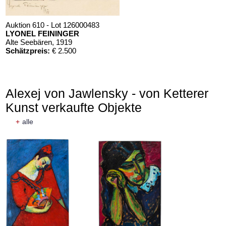
Auktion 610 - Lot 126000483
LYONEL FEININGER
Alte Seebären
, 1919
Schätzpreis:
€ 2.500
Alexej von Jawlensky - von Ketterer
Kunst verkaufte Objekte
+
alle
Auktion 610 - Lot 426000372
HERMANN MAX PECHSTEIN
Reisebilder
, 1919
Schätzpreis:
€ 1.600