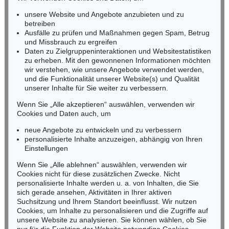
RHEINLAND-PFALZ
Ergebnis:
€ 600.000
Ergebnis:
€ 580.500
Miriam Heß
unsere Website und Angebote anzubieten und zu
Tel.: +49 (0)62 21 58 80-038
betreiben
Fax: +49 (0)62 21 58 80-595
Ausfälle zu prüfen und Maßnahmen gegen Spam, Betrug
und Missbrauch zu ergreifen
infoheidelberg@kettererkunst.de
Daten zu Zielgruppeninteraktionen und Websitestatistiken
zu erheben. Mit den gewonnenen Informationen möchten
NORDDEUTSCHLAND
wir verstehen, wie unsere Angebote verwendet werden,
und die Funktionalität unserer Website(s) und Qualität
Nico Kassel, M.A.
unserer Inhalte für Sie weiter zu verbessern.
Tel.: +49 (0)89 55244-164
Mobil: +49 (0)171 8618661
Wenn Sie „Alle akzeptieren“ auswählen, verwenden wir
n.kassel@kettererkunst.de
Cookies und Daten auch, um
Auktion 540 - Lot 23
A. JAWLENSKY
neue Angebote zu entwickeln und zu verbessern
Garten in Carantec
, 1906
personalisierte Inhalte anzuzeigen, abhängig von Ihren
Ergebnis:
€ 558.800
Keine Auktion mehr verpassen!
Einstellungen
Wir informieren Sie rechtzeitig.
Wenn Sie „Alle ablehnen“ auswählen, verwenden wir
Cookies nicht für diese zusätzlichen Zwecke. Nicht
personalisierte Inhalte werden u. a. von Inhalten, die Sie
sich gerade ansehen, Aktivitäten in Ihrer aktiven
Suchsitzung und Ihrem Standort beeinflusst. Wir nutzen
Jetzt zum Newsletter anmelden >
Cookies, um Inhalte zu personalisieren und die Zugriffe auf
unsere Website zu analysieren. Sie können wählen, ob Sie