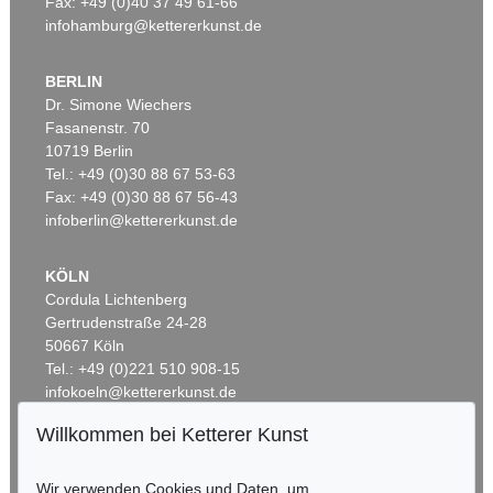
Fax: +49 (0)40 37 49 61-66
infohamburg@kettererkunst.de
BERLIN
Dr. Simone Wiechers
Fasanenstr. 70
Auktion 520 - Lot 313
Auktion 560 - Lot 15
10719 Berlin
A. JAWLENSKY
A. JAWLENSKY
Tel.: +49 (0)30 88 67 53-63
Mystischer Kopf: Galka Fatum - Fate
, 1917
Berge in Oberstdorf
, 1912
Ergebnis:
€ 1.105.000
Ergebnis:
€ 1.076.500
Fax: +49 (0)30 88 67 56-43
infoberlin@kettererkunst.de
KÖLN
Cordula Lichtenberg
Gertrudenstraße 24-28
50667 Köln
Tel.: +49 (0)221 510 908-15
infokoeln@kettererkunst.de
Willkommen bei Ketterer Kunst
Auktion 496 - Lot 123
Auktion 600 - Lot 71
BADEN-WÜRTTEMBERG
A. JAWLENSKY
A. JAWLENSKY
HESSEN
Dichterin (Mystischer Kopf)
, 1917
Mystischer Kopf: Trotz
, 1918
Wir verwenden Cookies und Daten, um