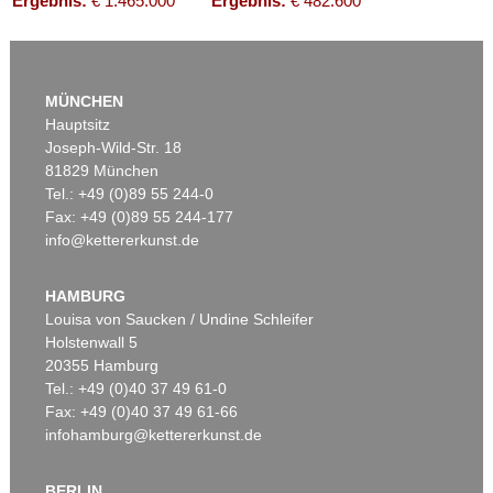
Ergebnis:
€ 1.465.000
Ergebnis:
€ 482.600
MÜNCHEN
Hauptsitz
Joseph-Wild-Str. 18
81829 München
Tel.: +49 (0)89 55 244-0
Fax: +49 (0)89 55 244-177
info@kettererkunst.de
Auktion 416 - Lot 728
Auktion 500 - Lot 235
LUCIO FONTANA
LUCIO FONTANA
Concetto Spaziale, Attese
, 1959
Concetto spaziale
, 1957
HAMBURG
Ergebnis:
€ 427.000
Ergebnis:
€ 275.000
Louisa von Saucken / Undine Schleifer
Holstenwall 5
20355 Hamburg
Tel.: +49 (0)40 37 49 61-0
Fax: +49 (0)40 37 49 61-66
infohamburg@kettererkunst.de
BERLIN