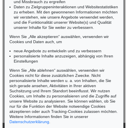
und Missbrauch zu ergreifen
infoheidelberg@kettererkunst.de
Daten zu Zielgruppeninteraktionen und Websitestatistiken
zu erheben. Mit den gewonnenen Informationen möchten
wir verstehen, wie unsere Angebote verwendet werden,
NORDDEUTSCHLAND
und die Funktionalität unserer Website(s) und Qualität
Nico Kassel, M.A.
unserer Inhalte für Sie weiter zu verbessern.
Tel.: +49 (0)89 55244-164
Mobil: +49 (0)171 8618661
Wenn Sie „Alle akzeptieren“ auswählen, verwenden wir
n.kassel@kettererkunst.de
Cookies und Daten auch, um
Auktion 401 - Lot 283
Auktion 306 - Lot 362
LUCIO FONTANA
LUCIO FONTANA
neue Angebote zu entwickeln und zu verbessern
Concetto Spaziale Taglio
, 1962
Concetto spaziale
, 1960
personalisierte Inhalte anzuzeigen, abhängig von Ihren
Ergebnis:
€ 43.920
Ergebnis:
€ 30.940
Keine Auktion mehr verpassen!
Einstellungen
Wir informieren Sie rechtzeitig.
Wenn Sie „Alle ablehnen“ auswählen, verwenden wir
Cookies nicht für diese zusätzlichen Zwecke. Nicht
personalisierte Inhalte werden u. a. von Inhalten, die Sie
sich gerade ansehen, Aktivitäten in Ihrer aktiven
Suchsitzung und Ihrem Standort beeinflusst. Wir nutzen
Jetzt zum Newsletter anmelden >
Cookies, um Inhalte zu personalisieren und die Zugriffe auf
unsere Website zu analysieren. Sie können wählen, ob Sie
nur für die Funktion der Website notwendige Cookies
akzeptieren oder auch Tracking-Cookies zulassen möchten.
Weitere Informationen finden Sie in unserer
Datenschutzerklärung
.
Auktion 401 - Lot 287
Auktion 375 - Lot 213
LUCIO FONTANA
LUCIO FONTANA