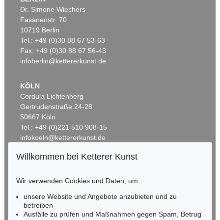
Dr. Simone Wiechers
Fasanenstr. 70
Auktion 291 - Lot 299
Auktion 351 - Lot 124
10719 Berlin
LUCIO FONTANA
LUCIO FONTANA
Tel.: +49 (0)30 88 67 53-63
Concetto spaziale, Attesa
, 1964
Concetto Spaziale
, 1960
Ergebnis:
€ 155.250
Ergebnis:
€ 146.400
Fax: +49 (0)30 88 67 56-43
infoberlin@kettererkunst.de
KÖLN
Cordula Lichtenberg
Gertrudenstraße 24-28
50667 Köln
Tel.: +49 (0)221 510 908-15
infokoeln@kettererkunst.de
Willkommen bei Ketterer Kunst
Auktion 330 - Lot 307
Auktion 410 - Lot 1226
BADEN-WÜRTTEMBERG
LUCIO FONTANA
LUCIO FONTANA
HESSEN
6 teatrini
, 1968
Concetto Spaziale
, 1962
Wir verwenden Cookies und Daten, um
RHEINLAND-PFALZ
Ergebnis:
€ 72.000
Ergebnis:
€ 47.580
Miriam Heß
unsere Website und Angebote anzubieten und zu
Tel.: +49 (0)62 21 58 80-038
betreiben
Ausfälle zu prüfen und Maßnahmen gegen Spam, Betrug
Fax: +49 (0)62 21 58 80-595