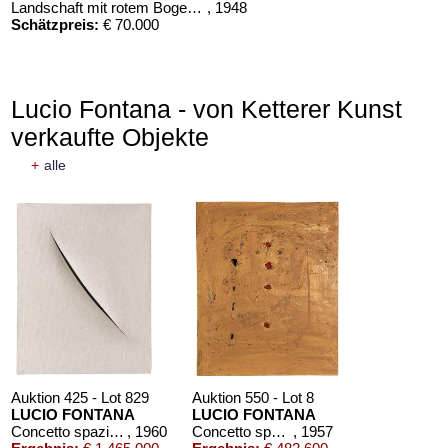
Landschaft mit rotem Bogen (Sommerfest)
, 1948
Schätzpreis:
€ 70.000
Lucio Fontana - von Ketterer Kunst
verkaufte Objekte
+
alle
Auktion 425 - Lot 829
Auktion 550 - Lot 8
LUCIO FONTANA
LUCIO FONTANA
Concetto spaziale, Attesa
, 1960
Concetto spaziale
, 1957