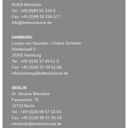
81829 München
Tel.: +49 (0)89 55 244-0
Fax: +49 (0)89 55 244-177
info@kettererkunst.de
Auktion 529 - Lot 174
STEVEN PARRINO
Fink Heavy
, 1997
HAMBURG
Ergebnis:
€ 81.250
Louisa von Saucken / Undine Schleifer
Holstenwall 5
20355 Hamburg
Tel.: +49 (0)40 37 49 61-0
Fax: +49 (0)40 37 49 61-66
infohamburg@kettererkunst.de
BERLIN
Dr. Simone Wiechers
Fasanenstr. 70
10719 Berlin
Tel.: +49 (0)30 88 67 53-63
Fax: +49 (0)30 88 67 56-43
infoberlin@kettererkunst.de