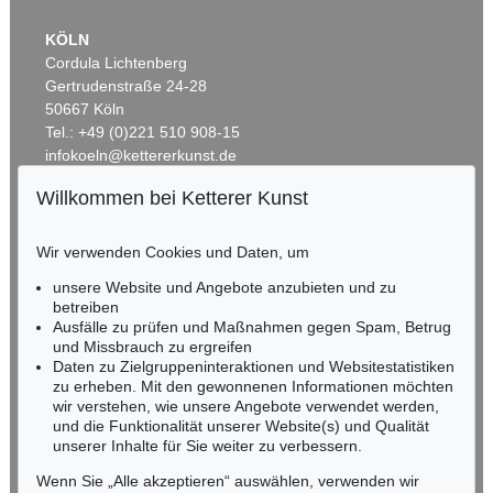
KÖLN
Cordula Lichtenberg
Gertrudenstraße 24-28
50667 Köln
Tel.: +49 (0)221 510 908-15
infokoeln@kettererkunst.de
Willkommen bei Ketterer Kunst
BADEN-WÜRTTEMBERG
HESSEN
Wir verwenden Cookies und Daten, um
RHEINLAND-PFALZ
Miriam Heß
unsere Website und Angebote anzubieten und zu
Tel.: +49 (0)62 21 58 80-038
betreiben
Ausfälle zu prüfen und Maßnahmen gegen Spam, Betrug
Fax: +49 (0)62 21 58 80-595
und Missbrauch zu ergreifen
infoheidelberg@kettererkunst.de
Daten zu Zielgruppeninteraktionen und Websitestatistiken
zu erheben. Mit den gewonnenen Informationen möchten
wir verstehen, wie unsere Angebote verwendet werden,
NORDDEUTSCHLAND
und die Funktionalität unserer Website(s) und Qualität
Nico Kassel, M.A.
unserer Inhalte für Sie weiter zu verbessern.
Tel.: +49 (0)89 55244-164
Mobil: +49 (0)171 8618661
Wenn Sie „Alle akzeptieren“ auswählen, verwenden wir