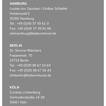
Waterloo Bridge bei Nebel, London
, 1926
HAMBURG
Ergebnis:
€ 77.400
Louisa von Saucken / Undine Schleifer
Holstenwall 5
20355 Hamburg
Tel.: +49 (0)40 37 49 61-0
Fax: +49 (0)40 37 49 61-66
infohamburg@kettererkunst.de
BERLIN
Dr. Simone Wiechers
Fasanenstr. 70
Auktion 306 - Lot 103
10719 Berlin
LESSER URY
Tel.: +49 (0)30 88 67 53-63
Märkische Landschaft
, 1911
Ergebnis:
€ 57.120
Fax: +49 (0)30 88 67 56-43
infoberlin@kettererkunst.de
KÖLN
Cordula Lichtenberg
Gertrudenstraße 24-28
50667 Köln