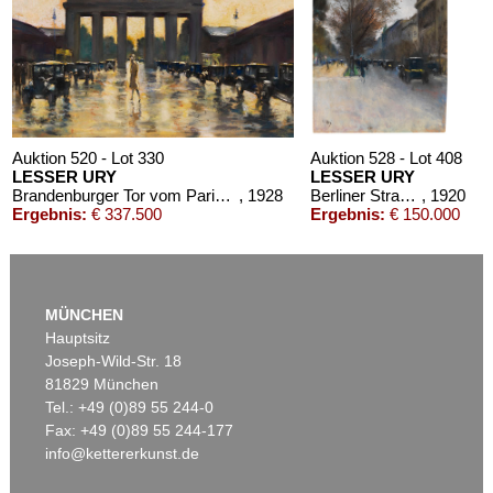
Auktion 520 - Lot 330
Auktion 528 - Lot 408
LESSER URY
LESSER URY
Brandenburger Tor vom Pariser Platz aus gesehen
, 1928
Berliner Straßenszene im Herbst (Hotel Adlon, Berlin)
, 1920
Ergebnis:
€ 337.500
Ergebnis:
€ 150.000
MÜNCHEN
Hauptsitz
Joseph-Wild-Str. 18
81829 München
Tel.: +49 (0)89 55 244-0
Fax: +49 (0)89 55 244-177
info@kettererkunst.de
Auktion 605 - Lot 144
LESSER URY