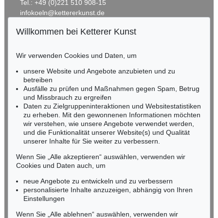
Tel.: +49 (0)221 510 908-15
infokoeln@kettererkunst.de
Willkommen bei Ketterer Kunst
Auktion 345 - Lot 108
BADEN-WÜRTTEMBERG
LESSER URY
HESSEN
Friedensallee mit Siegessäule
, 1920
Wir verwenden Cookies und Daten, um
RHEINLAND-PFALZ
Ergebnis:
€ 55.200
Miriam Heß
unsere Website und Angebote anzubieten und zu
Tel.: +49 (0)62 21 58 80-038
betreiben
Ausfälle zu prüfen und Maßnahmen gegen Spam, Betrug
Fax: +49 (0)62 21 58 80-595
und Missbrauch zu ergreifen
infoheidelberg@kettererkunst.de
Daten zu Zielgruppeninteraktionen und Websitestatistiken
zu erheben. Mit den gewonnenen Informationen möchten
wir verstehen, wie unsere Angebote verwendet werden,
NORDDEUTSCHLAND
und die Funktionalität unserer Website(s) und Qualität
Nico Kassel, M.A.
unserer Inhalte für Sie weiter zu verbessern.
Tel.: +49 (0)89 55244-164
Mobil: +49 (0)171 8618661
Wenn Sie „Alle akzeptieren“ auswählen, verwenden wir
n.kassel@kettererkunst.de
Cookies und Daten auch, um
Auktion 539 - Lot 300
LESSER URY
neue Angebote zu entwickeln und zu verbessern
Der blaue Berg
, 1900
personalisierte Inhalte anzuzeigen, abhängig von Ihren
Ergebnis:
€ 53.340
Keine Auktion mehr verpassen!
Einstellungen
Wir informieren Sie rechtzeitig.
Wenn Sie „Alle ablehnen“ auswählen, verwenden wir