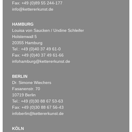
Fax: +49 (0)89 55 244-177
info@kettererkunst.de
Auktion 535 - Lot 19
K. SCHMIDT-ROTTLUFF
Rote Düne
, 1913
HAMBURG
Ergebnis:
€ 1.945.000
Louisa von Saucken / Undine Schleifer
Holstenwall 5
20355 Hamburg
Tel.: +49 (0)40 37 49 61-0
Fax: +49 (0)40 37 49 61-66
infohamburg@kettererkunst.de
BERLIN
Dr. Simone Wiechers
Fasanenstr. 70
Auktion 550 - Lot 41
10719 Berlin
K. SCHMIDT-ROTTLUFF
Junger Wald und Sonne
, 1920
Tel.: +49 (0)30 88 67 53-63
Ergebnis:
€ 1.076.500
Fax: +49 (0)30 88 67 56-43
infoberlin@kettererkunst.de
KÖLN