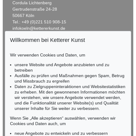
Cordula Lichtenberg
Gertrudenstraße 24-28
50667 Köln
Tel.: +49 (0)221 510 908-15
infokoeln@kettererkunst.de
Willkommen bei Ketterer Kunst
Auktion 540 - Lot 44
BADEN-WÜRTTEMBERG
K. SCHMIDT-ROTTLUFF
HESSEN
Fischer mit Netzen
, 1921
Wir verwenden Cookies und Daten, um
Ergebnis:
€ 762.000
RHEINLAND-PFALZ
Miriam Heß
unsere Website und Angebote anzubieten und zu
Tel.: +49 (0)62 21 58 80-038
betreiben
Fax: +49 (0)62 21 58 80-595
Ausfälle zu prüfen und Maßnahmen gegen Spam, Betrug
und Missbrauch zu ergreifen
infoheidelberg@kettererkunst.de
Daten zu Zielgruppeninteraktionen und Websitestatistiken
zu erheben. Mit den gewonnenen Informationen möchten
NORDDEUTSCHLAND
wir verstehen, wie unsere Angebote verwendet werden,
und die Funktionalität unserer Website(s) und Qualität
Nico Kassel, M.A.
unserer Inhalte für Sie weiter zu verbessern.
Tel.: +49 (0)89 55244-164
Mobil: +49 (0)171 8618661
Wenn Sie „Alle akzeptieren“ auswählen, verwenden wir
n.kassel@kettererkunst.de
Cookies und Daten auch, um
Auktion 406 - Lot 55
KARL SCHMIDT-ROTTLUFF
neue Angebote zu entwickeln und zu verbessern
Anlegeplatz am Fluss (Maasholm an der Schlei)
, 1956