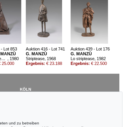
 - Lot 853
Auktion 416 - Lot 741
Auktion 439 - Lot 176
 MANZÙ
G. MANZÙ
G. MANZÙ
Cardinale seduto
, 1980
Striptease
, 1968
Lo striptease
, 1982
 25.000
Ergebnis:
€ 23.188
Ergebnis:
€ 22.500
KÖLN
Cordula Lichtenberg
Gertrudenstraße 24-28
50667 Köln
Tel.: +49 (0)221 510 908-15
infokoeln@kettererkunst.de
eten und zu betreiben