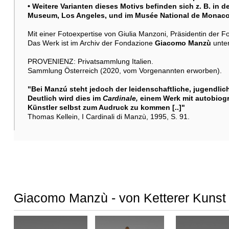
• Weitere Varianten dieses Motivs befinden sich z. B. in 
Museum, Los Angeles, und im Musée National de Monac
Mit einer Fotoexpertise von Giulia Manzoni, Präsidentin der 
Das Werk ist im Archiv der Fondazione
Giacomo Manzù
unter
PROVENIENZ: Privatsammlung Italien.
Sammlung Österreich (2020, vom Vorgenannten erworben).
"Bei Manzú steht jedoch der leidenschaftliche, jugendlic
Deutlich wird dies im
Cardinale,
einem Werk mit autobiogr
Künstler selbst zum Audruck zu kommen [..]"
Thomas Kellein, I Cardinali di Manzù, 1995, S. 91.
Giacomo Manzù - von Ketterer Kunst 