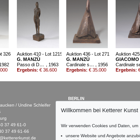
ot 326
Auktion 410 - Lot 1219
Auktion 436 - Lot 271
Auktion 425
G. MANZÙ
G. MANZÙ
GIACOMO
 1982
Passo di Danza
, 1963
Cardinale seduto
, 1956
.000
Ergebnis:
€ 36.600
Ergebnis:
€ 35.000
Ergebnis:
€
BERLIN
aucken / Undine Schleifer
Dr. Simone Wiechers
Willkommen bei Ketterer Kunst
5
Fasanenstr. 70
urg
10719 Berlin
)40 37 49 61-0
Tel.: +49 (0)30 88 67 53-63
Wir verwenden Cookies und Daten, um
40 37 49 61-66
Fax: +49 (0)30 88 67 56-43
unsere Website und Angebote anzubi
@kettererkunst.de
infoberlin@kettererkunst.de
ion 359 - Lot 967
Auktion 359 - Lot 98