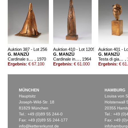
Auktion 387 - Lot 256
Auktion 410 - Lot 1209
Auktion 401 - L
G. MANZÙ
G. MANZÙ
G. MANZÙ
Cardinale seduto
, 1970
Cardinale in piedi
, 1964
Testa di giapponese
,
Ergebnis:
€ 67.100
Ergebnis:
€ 61.000
Ergebnis:
€ 61
MÜNCHEN
HAMBURG
Hauptsitz
Louisa von S
Joseph-Wild-Str. 18
Holstenwall 
81829 München
20355 Hamb
Tel.: +49 (0)89 55 244-0
Tel.: +49 (0
Fax: +49 (0)89 55 244-177
Fax: +49 (0)
info@kettererkunst.de
infohamburg
Auktion 487 - Lot 863
Auktion 420 - Lot 431
Aukt