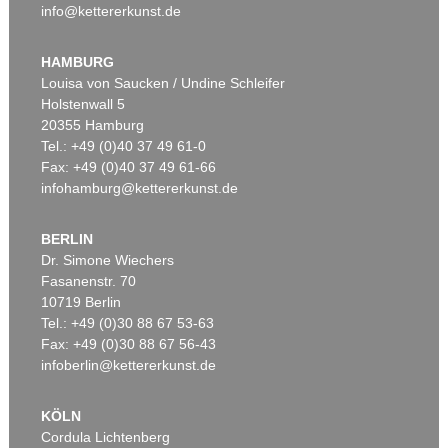
info@kettererkunst.de
Auktion 520 - Lot 380
PABLO PICASSO
Jeune garçon et femme assise
, 1967
HAMBURG
Ergebnis:
€ 709.000
Louisa von Saucken / Undine Schleifer
Holstenwall 5
20355 Hamburg
Auktion 610 - Lot 426000372
Tel.: +49 (0)40 37 49 61-0
HERMANN MAX PECHSTEIN
Fax: +49 (0)40 37 49 61-66
Reisebilder
, 1919
infohamburg@kettererkunst.de
Schätzpreis:
€ 1.600
BERLIN
Dr. Simone Wiechers
Fasanenstr. 70
Auktion 600 - Lot 69
Auktion 600 - Lot 67
10719 Berlin
PABLO PICASSO
PABLO PICASSO
La femme au tambourin
, 1939
Portrait de jeune fille, d'après Cranach le jeune. II
, 1958
Tel.: +49 (0)30 88 67 53-63
Ergebnis:
€ 670.800
Ergebnis:
€ 477.300
Fax: +49 (0)30 88 67 56-43
infoberlin@kettererkunst.de
Auktion 610 - Lot 426000322
KÖLN
MARC CHAGALL
Cordula Lichtenberg
Chagall Lithographe. Bde. 1-3
, 1960