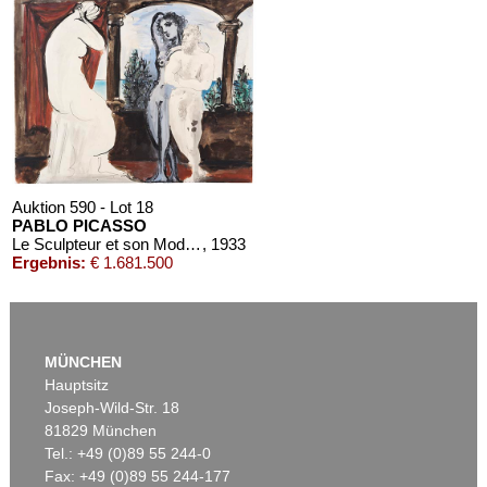
Auktion 610 - Lot 126000483
LYONEL FEININGER
Alte Seebären
, 1919
Schätzpreis:
€ 2.500
Auktion 590 - Lot 18
PABLO PICASSO
Le Sculpteur et son Modèle
, 1933
Ergebnis:
€ 1.681.500
Auktion 610 - Lot 426000315
MARC CHAGALL
MÜNCHEN
Le Coq rouge
, 1957
Hauptsitz
Schätzpreis:
€ 1.800
Joseph-Wild-Str. 18
81829 München
Tel.: +49 (0)89 55 244-0
Fax: +49 (0)89 55 244-177