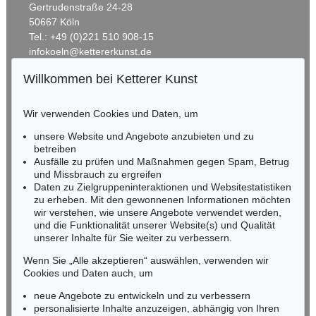
Gertrudenstraße 24-28
Schätzpreis:
€ 1.000
50667 Köln
Tel.: +49 (0)221 510 908-15
infokoeln@kettererkunst.de
Willkommen bei Ketterer Kunst
Auktion 545 - Lot 29
BADEN-WÜRTTEMBERG
PABLO PICASSO
HESSEN
Guéridon, guitare et compotier
, 1920
Wir verwenden Cookies und Daten, um
Ergebnis:
€ 355.600
RHEINLAND-PFALZ
Miriam Heß
unsere Website und Angebote anzubieten und zu
Tel.: +49 (0)62 21 58 80-038
betreiben
Fax: +49 (0)62 21 58 80-595
Ausfälle zu prüfen und Maßnahmen gegen Spam, Betrug
und Missbrauch zu ergreifen
infoheidelberg@kettererkunst.de
Daten zu Zielgruppeninteraktionen und Websitestatistiken
zu erheben. Mit den gewonnenen Informationen möchten
NORDDEUTSCHLAND
wir verstehen, wie unsere Angebote verwendet werden,
und die Funktionalität unserer Website(s) und Qualität
Nico Kassel, M.A.
unserer Inhalte für Sie weiter zu verbessern.
Tel.: +49 (0)89 55244-164
Mobil: +49 (0)171 8618661
Wenn Sie „Alle akzeptieren“ auswählen, verwenden wir
n.kassel@kettererkunst.de
Cookies und Daten auch, um
Auktion 496 - Lot 119
PABLO PICASSO
neue Angebote zu entwickeln und zu verbessern
Les Déjeuners
, 1961
personalisierte Inhalte anzuzeigen, abhängig von Ihren
Ergebnis:
€ 312.500