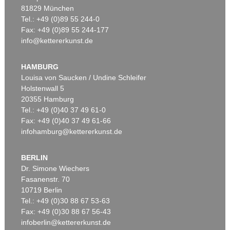
81829 München
Tel.: +49 (0)89 55 244-0
Fax: +49 (0)89 55 244-177
info@kettererkunst.de
Auktion 540 - Lot 16
HERMANN MAX PECHSTEIN
Die Ruhende
, 1911
HAMBURG
Ergebnis:
€ 2.226.000
Louisa von Saucken / Undine Schleifer
Holstenwall 5
20355 Hamburg
Tel.: +49 (0)40 37 49 61-0
Fax: +49 (0)40 37 49 61-66
infohamburg@kettererkunst.de
BERLIN
Dr. Simone Wiechers
Fasanenstr. 70
Auktion 409 - Lot 329
Auktion 496 - Lot 110
10719 Berlin
H. PECHSTEIN
H. PECHSTEIN
Schrei am Meer
, 1919
Tänzer
, 1910
Tel.: +49 (0)30 88 67 53-63
Ergebnis:
€ 1.500.000
Ergebnis:
€ 1.225.000
Fax: +49 (0)30 88 67 56-43
infoberlin@kettererkunst.de