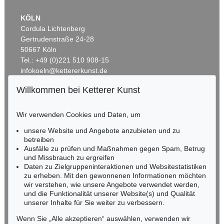
KÖLN
Cordula Lichtenberg
Gertrudenstraße 24-28
50667 Köln
Tel.: +49 (0)221 510 908-15
infokoeln@kettererkunst.de
Willkommen bei Ketterer Kunst
Auktion 409 - Lot 324
Auktion 424 - Lot 221
BADEN-WÜRTTEMBERG
H. PECHSTEIN
H. PECHSTEIN
HESSEN
Lotte mit Kopftuch
, 1919
Bildnis Charlotte Cuhrt
, 1910
Wir verwenden Cookies und Daten, um
Ergebnis:
€ 1.140.000
Ergebnis:
€ 817.000
RHEINLAND-PFALZ
Miriam Heß
unsere Website und Angebote anzubieten und zu
Tel.: +49 (0)62 21 58 80-038
betreiben
Fax: +49 (0)62 21 58 80-595
Ausfälle zu prüfen und Maßnahmen gegen Spam, Betrug
und Missbrauch zu ergreifen
infoheidelberg@kettererkunst.de
Daten zu Zielgruppeninteraktionen und Websitestatistiken
zu erheben. Mit den gewonnenen Informationen möchten
NORDDEUTSCHLAND
wir verstehen, wie unsere Angebote verwendet werden,
und die Funktionalität unserer Website(s) und Qualität
Nico Kassel, M.A.
unserer Inhalte für Sie weiter zu verbessern.
Tel.: +49 (0)89 55244-164
Mobil: +49 (0)171 8618661
Wenn Sie „Alle akzeptieren“ auswählen, verwenden wir