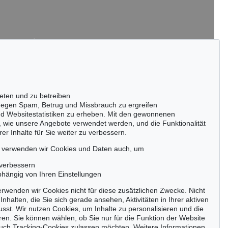
passen!
zeitig.
eten und zu betreiben
Jetzt zum Newsletter anmelden >
egen Spam, Betrug und Missbrauch zu ergreifen
nd Websitestatistiken zu erheben. Mit den gewonnenen
, wie unsere Angebote verwendet werden, und die Funktionalität
er Inhalte für Sie weiter zu verbessern.
, verwenden wir Cookies und Daten auch, um
 verbessern
Barrierefreiheit
Impressum
Datenschutz
bhängig von Ihren Einstellungen
rwenden wir Cookies nicht für diese zusätzlichen Zwecke. Nicht
Inhalten, die Sie sich gerade ansehen, Aktivitäten in Ihrer aktiven
sst. Wir nutzen Cookies, um Inhalte zu personalisieren und die
ren. Sie können wählen, ob Sie nur für die Funktion der Website
uch Tracking-Cookies zulassen möchten. Weitere Informationen