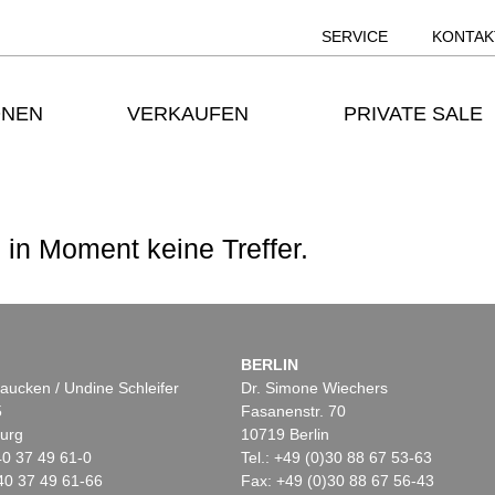
SERVICE
KONTAK
ONEN
VERKAUFEN
PRIVATE SALE
 in Moment keine Treffer.
BERLIN
aucken / Undine Schleifer
Dr. Simone Wiechers
5
Fasanenstr. 70
urg
10719 Berlin
)40 37 49 61-0
Tel.: +49 (0)30 88 67 53-63
40 37 49 61-66
Fax: +49 (0)30 88 67 56-43