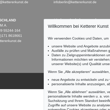
@kettererkunst.de
infoberlin@kettererkunst.de
Keine Auktion mehr ver
SCHLAND
 M.A.
Wir informieren Sie recht
Willkommen bei Ketterer Kunst
)89 55244-164
(0)171 8618661
Wir verwenden Cookies und Daten, um
tererkunst.de
unsere Website und Angebote anzubi
Ausfälle zu prüfen und Maßnahmen g
Daten zu Zielgruppeninteraktionen u
Informationen möchten wir verstehen
unserer Website(s) und Qualität unser
Wenn Sie „Alle akzeptieren“ auswählen
neue Angebote zu entwickeln und zu
personalisierte Inhalte anzuzeigen, a
Wenn Sie „Alle ablehnen“ auswählen, ve
personalisierte Inhalte werden u. a. von 
Suchsitzung und Ihrem Standort beeinflu
Zugriffe auf unsere Website zu analysie
notwendige Cookies akzeptieren oder a