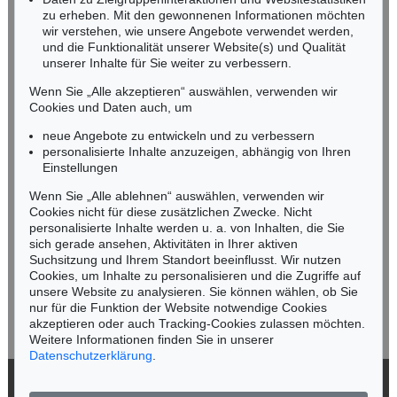
zu erheben. Mit den gewonnenen Informationen möchten
NORDDEUTSCHLAND
wir verstehen, wie unsere Angebote verwendet werden,
und die Funktionalität unserer Website(s) und Qualität
Nico Kassel, M.A.
unserer Inhalte für Sie weiter zu verbessern.
Tel.: +49 (0)89 55244-164
Mobil: +49 (0)171 8618661
Wenn Sie „Alle akzeptieren“ auswählen, verwenden wir
n.kassel@kettererkunst.de
Cookies und Daten auch, um
Auktion 461 - Lot 874
Auktion 489 - Lot 102
G. GRAUBNER
G. GRAUBNER
neue Angebote zu entwickeln und zu verbessern
Farbraumkörper, gelb/orange
, 1999
Ohne Titel (Farbraumkörper, rot)
, 1987
personalisierte Inhalte anzuzeigen, abhängig von Ihren
Ergebnis:
€ 187.500
Ergebnis:
€ 150.000
Keine Auktion mehr verpassen!
Einstellungen
Wir informieren Sie rechtzeitig.
Wenn Sie „Alle ablehnen“ auswählen, verwenden wir
Cookies nicht für diese zusätzlichen Zwecke. Nicht
personalisierte Inhalte werden u. a. von Inhalten, die Sie
sich gerade ansehen, Aktivitäten in Ihrer aktiven
Suchsitzung und Ihrem Standort beeinflusst. Wir nutzen
Jetzt zum Newsletter anmelden >
Cookies, um Inhalte zu personalisieren und die Zugriffe auf
unsere Website zu analysieren. Sie können wählen, ob Sie
nur für die Funktion der Website notwendige Cookies
akzeptieren oder auch Tracking-Cookies zulassen möchten.
Weitere Informationen finden Sie in unserer
Datenschutzerklärung
.
Auktion 591 - Lot 251
Auktion 425 - Lot 842
G. GRAUBNER
G. GRAUBNER
caput mortum
, 1981
Farbraumkörper
, 1971
© 2026 Ketterer Kunst GmbH & Co. KG