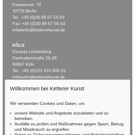
Fasanenstr. 70
Auktion 550 - Lot 6
Auktion 429 - Lot 966
10719 Berlin
G. GRAUBNER
G. GRAUBNER
Tel.: +49 (0)30 88 67 53-63
Ohne Titel
, 1992
Farbraumkörper
, 1998
Ergebnis:
€ 266.700
Ergebnis:
€ 212.500
Fax: +49 (0)30 88 67 56-43
infoberlin@kettererkunst.de
KÖLN
Cordula Lichtenberg
Gertrudenstraße 24-28
50667 Köln
Tel.: +49 (0)221 510 908-15
infokoeln@kettererkunst.de
Willkommen bei Ketterer Kunst
Auktion 496 - Lot 107
Auktion 437 - Lot 865
BADEN-WÜRTTEMBERG
G. GRAUBNER
G. GRAUBNER
HESSEN
Ohne Titel (Farbraumkörper)
, 1996
Farbraumkörper
, 1989
Wir verwenden Cookies und Daten, um
RHEINLAND-PFALZ
Ergebnis:
€ 200.000
Ergebnis:
€ 193.750
Miriam Heß
unsere Website und Angebote anzubieten und zu
Tel.: +49 (0)62 21 58 80-038
betreiben
Fax: +49 (0)62 21 58 80-595
Ausfälle zu prüfen und Maßnahmen gegen Spam, Betrug
und Missbrauch zu ergreifen
infoheidelberg@kettererkunst.de
Daten zu Zielgruppeninteraktionen und Websitestatistiken