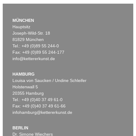
MÜNCHEN
Hauptsitz
Joseph-Wild-Str. 18
81829 München
Tel.: +49 (0)89 55 244-0
Fax: +49 (0)89 55 244-177
info@kettererkunst.de
Auktion 560 - Lot 34
Auktion 429 - Lot 943
G. GRAUBNER
G. GRAUBNER
Ohne Titel
, 1983
Camelionid
, 1999
HAMBURG
Ergebnis:
€ 330.200
Ergebnis:
€ 312.500
Louisa von Saucken / Undine Schleifer
Holstenwall 5
20355 Hamburg
Tel.: +49 (0)40 37 49 61-0
Fax: +49 (0)40 37 49 61-66
infohamburg@kettererkunst.de
BERLIN
Dr. Simone Wiechers