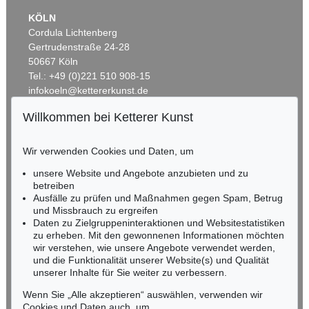
KÖLN
Cordula Lichtenberg
Gertrudenstraße 24-28
50667 Köln
Tel.: +49 (0)221 510 908-15
infokoeln@kettererkunst.de
Willkommen bei Ketterer Kunst
Auktion 496 - Lot 107
Auktion 437 - Lot 865
BADEN-WÜRTTEMBERG
G. GRAUBNER
G. GRAUBNER
HESSEN
Ohne Titel (Farbraumkörper)
, 1996
Farbraumkörper
, 1989
Wir verwenden Cookies und Daten, um
RHEINLAND-PFALZ
Ergebnis:
€ 200.000
Ergebnis:
€ 193.750
Miriam Heß
unsere Website und Angebote anzubieten und zu
Tel.: +49 (0)62 21 58 80-038
betreiben
Ausfälle zu prüfen und Maßnahmen gegen Spam, Betrug
Fax: +49 (0)62 21 58 80-595
und Missbrauch zu ergreifen
infoheidelberg@kettererkunst.de
Daten zu Zielgruppeninteraktionen und Websitestatistiken
zu erheben. Mit den gewonnenen Informationen möchten
wir verstehen, wie unsere Angebote verwendet werden,
NORDDEUTSCHLAND
und die Funktionalität unserer Website(s) und Qualität
Nico Kassel, M.A.
unserer Inhalte für Sie weiter zu verbessern.
Tel.: +49 (0)89 55244-164
Mobil: +49 (0)171 8618661
Wenn Sie „Alle akzeptieren“ auswählen, verwenden wir
n.kassel@kettererkunst.de
Cookies und Daten auch, um