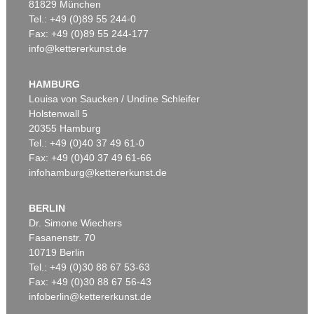
81829 München
Tel.: +49 (0)89 55 244-0
Fax: +49 (0)89 55 244-177
info@kettererkunst.de
Auktion 560 - Lot 34
Auktion 429 - Lot 943
G. GRAUBNER
G. GRAUBNER
Ohne Titel
, 1983
Camelionid
, 1999
HAMBURG
Ergebnis:
€ 330.200
Ergebnis:
€ 312.500
Louisa von Saucken / Undine Schleifer
Holstenwall 5
20355 Hamburg
Tel.: +49 (0)40 37 49 61-0
Fax: +49 (0)40 37 49 61-66
infohamburg@kettererkunst.de
BERLIN
Dr. Simone Wiechers
Fasanenstr. 70
Auktion 550 - Lot 6
Auktion 429 - Lot 966
10719 Berlin
G. GRAUBNER
G. GRAUBNER
Tel.: +49 (0)30 88 67 53-63
Ohne Titel
, 1992
Farbraumkörper
, 1998
Ergebnis:
€ 266.700
Ergebnis:
€ 212.500
Fax: +49 (0)30 88 67 56-43
infoberlin@kettererkunst.de