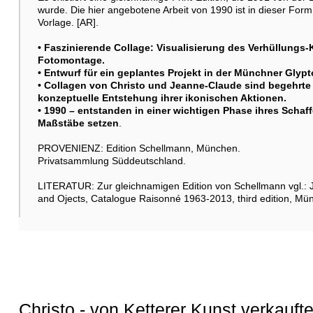
wurde. Die hier angebotene Arbeit von 1990 ist in dieser Form 
Vorlage. [AR].
• Faszinierende Collage: Visualisierung des Verhüllungs
Fotomontage.
• Entwurf für ein geplantes Projekt in der Münchner Glypt
• Collagen von
Christo
und Jeanne-Claude sind begehrte 
konzeptuelle Entstehung ihrer ikonischen Aktionen.
• 1990 – entstanden in einer wichtigen Phase ihres Schaff
Maßstäbe setzen
.
PROVENIENZ: Edition Schellmann, München.
Privatsammlung Süddeutschland.
LITERATUR: Zur gleichnamigen Edition von Schellmann vgl.:
and Ojects, Catalogue Raisonné 1963-2013, third edition, Mü
Christo - von Ketterer Kunst verkauft