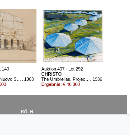
t 140
Auktion 407 - Lot 292
CHRISTO
Package Teatro Nuovo Spoleto Pianta del Tetto (Project for opening night of the festival of two worlds 27 june 1968)
, 1968
The Umbrellas. Project for Japan and Western USA
, 1986
500
Ergebnis:
€ 46.360
KÖLN
Cordula Lichtenberg
Gertrudenstraße 24-28
50667 Köln