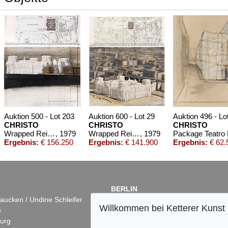
Auktion 500 - Lot 203
Auktion 600 - Lot 29
Auktion 496 - Lo
CHRISTO
CHRISTO
CHRISTO
Wrapped Reichstag (Project for der Deutsche Reichstag - Berlin), 2-teilig
, 1979
Wrapped Reichstag (Project for Berlin) (2-teilig)
, 1979
Ergebnis:
€ 156.250
Ergebnis:
€ 141.900
Ergebnis:
€ 62.
BERLIN
aucken / Undine Schleifer
Dr. Simone Wiechers
Willkommen bei Ketterer Kunst
5
Fasanenstr. 70
urg
10719 Berlin