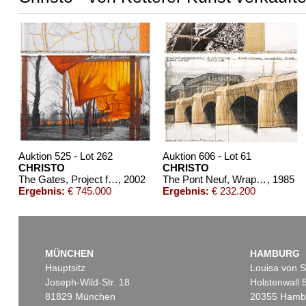
Auktion 525 - Lot 262
Auktion 606 - Lot 61
CHRISTO
CHRISTO
The Gates, Project for Central Park, NY (2-teilig)
, 2002
The Pont Neuf, Wrapped (Project for Paris) (2-teilig)
, 1985
Ergebnis:
€ 745.000
Ergebnis:
€ 232.200
MÜNCHEN
HAMBURG
Hauptsitz
Louisa von S
Joseph-Wild-Str. 18
Holstenwall 
81829 München
20355 Hamb