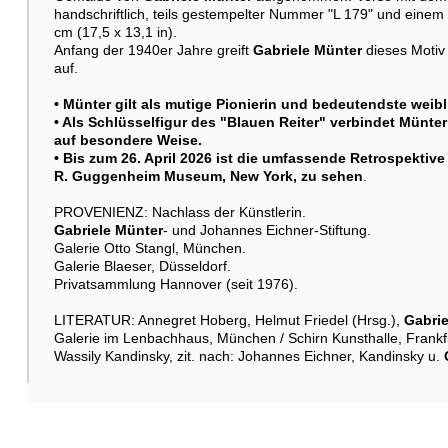
handschriftlich, teils gestempelter Nummer "L 179" und einem
cm (17,5 x 13,1 in).
Anfang der 1940er Jahre greift
Gabriele Münter
dieses Motiv
auf.
• Münter gilt als mutige Pionierin und bedeutendste weib
• Als Schlüsselfigur des "Blauen Reiter" verbindet Münte
auf besondere Weise.
• Bis zum 26. April 2026 ist die umfassende Retrospektive
R. Guggenheim Museum, New York, zu sehen
.
PROVENIENZ: Nachlass der Künstlerin.
Gabriele Münter
- und Johannes Eichner-Stiftung.
Galerie Otto Stangl, München.
Galerie Blaeser, Düsseldorf.
Privatsammlung Hannover (seit 1976).
LITERATUR: Annegret Hoberg, Helmut Friedel (Hrsg.),
Gabrie
Galerie im Lenbachhaus, München / Schirn Kunsthalle, Frankf
Wassily Kandinsky, zit. nach: Johannes Eichner, Kandinsky u.