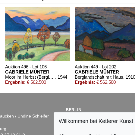
Auktion 496 - Lot 106
Auktion 449 - Lot 202
GABRIELE MÜNTER
GABRIELE MÜNTER
Moor im Herbst (Berglandschaft mit Nebelstreif)
, 1944
Berglandschaft mit Haus
, 191
Ergebnis:
€ 562.500
Ergebnis:
€ 562.500
BERLIN
aucken / Undine Schleifer
Dr. Simone Wiechers
Willkommen bei Ketterer Kunst
5
Fasanenstr. 70
urg
10719 Berlin