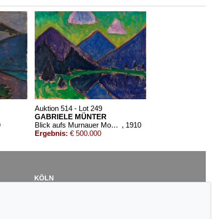
Auktion 514 - Lot 249
GABRIELE MÜNTER
0
Blick aufs Murnauer Moos (Blaue Berge)
, 1910
Ergebnis:
€ 500.000
KÖLN
Cordula Lichtenberg
Gertrudenstraße 24-28
50667 Köln