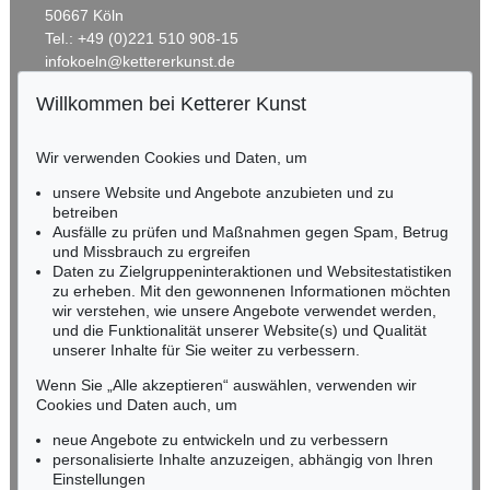
50667 Köln
Tel.: +49 (0)221 510 908-15
infokoeln@kettererkunst.de
Willkommen bei Ketterer Kunst
BADEN-WÜRTTEMBERG
HESSEN
Wir verwenden Cookies und Daten, um
RHEINLAND-PFALZ
Miriam Heß
unsere Website und Angebote anzubieten und zu
Tel.: +49 (0)62 21 58 80-038
betreiben
Fax: +49 (0)62 21 58 80-595
Ausfälle zu prüfen und Maßnahmen gegen Spam, Betrug
und Missbrauch zu ergreifen
infoheidelberg@kettererkunst.de
Daten zu Zielgruppeninteraktionen und Websitestatistiken
zu erheben. Mit den gewonnenen Informationen möchten
NORDDEUTSCHLAND
wir verstehen, wie unsere Angebote verwendet werden,
und die Funktionalität unserer Website(s) und Qualität
Nico Kassel, M.A.
unserer Inhalte für Sie weiter zu verbessern.
Tel.: +49 (0)89 55244-164
Mobil: +49 (0)171 8618661
Wenn Sie „Alle akzeptieren“ auswählen, verwenden wir
n.kassel@kettererkunst.de
Cookies und Daten auch, um
neue Angebote zu entwickeln und zu verbessern
personalisierte Inhalte anzuzeigen, abhängig von Ihren
Keine Auktion mehr verpassen!
Einstellungen