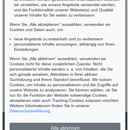
NORDDEUTSCHLAND
wir verstehen, wie unsere Angebote verwendet werden,
und die Funktionalität unserer Website(s) und Qualität
Nico Kassel, M.A.
unserer Inhalte für Sie weiter zu verbessern.
Tel.: +49 (0)89 55244-164
Mobil: +49 (0)171 8618661
Wenn Sie „Alle akzeptieren“ auswählen, verwenden wir
n.kassel@kettererkunst.de
Cookies und Daten auch, um
Auktion 397 - Lot 590
Auktion 509 - Lot 146
E. HAECKEL
E. HAECKEL
neue Angebote zu entwickeln und zu verbessern
Kunst-Formen der Natur. 1899.
, 1899
Report on the scientific results of ... H.M.S. Challenger. Volume IV
, 1882
personalisierte Inhalte anzuzeigen, abhängig von Ihren
Ergebnis:
€ 1.680
Ergebnis:
€ 1.125
Keine Auktion mehr verpassen!
Einstellungen
Wir informieren Sie rechtzeitig.
Wenn Sie „Alle ablehnen“ auswählen, verwenden wir
Cookies nicht für diese zusätzlichen Zwecke. Nicht
personalisierte Inhalte werden u. a. von Inhalten, die Sie
sich gerade ansehen, Aktivitäten in Ihrer aktiven
Suchsitzung und Ihrem Standort beeinflusst. Wir nutzen
Jetzt zum Newsletter anmelden >
Cookies, um Inhalte zu personalisieren und die Zugriffe auf
unsere Website zu analysieren. Sie können wählen, ob Sie
nur für die Funktion der Website notwendige Cookies
akzeptieren oder auch Tracking-Cookies zulassen möchten.
Weitere Informationen finden Sie in unserer
Datenschutzerklärung
.
Auktion 397 - Lot 591
Auktion 340 - Lot 185
E. HAECKEL
E. HAECKEL
Kunstformen der Natur. Lfg. 6- 11. 1899.
, 1899
Kunstformen der Natur, Tl. 1 von 2. 1899.
, 1899
© 2026 Ketterer Kunst GmbH & Co. KG
Ergebnis:
€ 648
Ergebnis:
€ 648
Alle ablehnen