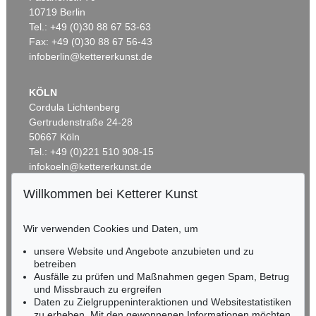
Auktion 491 - Lot 40
Auktion 549 - Lot 24
10719 Berlin
E. HAECKEL
E. HAECKEL
Tel.: +49 (0)30 88 67 53-63
Kunst-Formen der Natur, 11 Lieferungen in 2 Mappen
, 1899
Kunstformen der Natur
, 1904
Ergebnis:
€ 3.750
Ergebnis:
€ 3.500
Fax: +49 (0)30 88 67 56-43
infoberlin@kettererkunst.de
KÖLN
Cordula Lichtenberg
Gertrudenstraße 24-28
50667 Köln
Tel.: +49 (0)221 510 908-15
infokoeln@kettererkunst.de
Willkommen bei Ketterer Kunst
Auktion 456 - Lot 523
Auktion 301 - Lot 134
BADEN-WÜRTTEMBERG
E. HAECKEL
ERNST HAECKEL
HESSEN
Kunstformen der Natur
, 1904
Kunstformen der Natur
Wir verwenden Cookies und Daten, um
RHEINLAND-PFALZ
Ergebnis:
€ 1.845
Ergebnis:
€ 1.726
Miriam Heß
unsere Website und Angebote anzubieten und zu
Tel.: +49 (0)62 21 58 80-038
betreiben
Fax: +49 (0)62 21 58 80-595
Ausfälle zu prüfen und Maßnahmen gegen Spam, Betrug
und Missbrauch zu ergreifen
infoheidelberg@kettererkunst.de
Daten zu Zielgruppeninteraktionen und Websitestatistiken
zu erheben. Mit den gewonnenen Informationen möchten