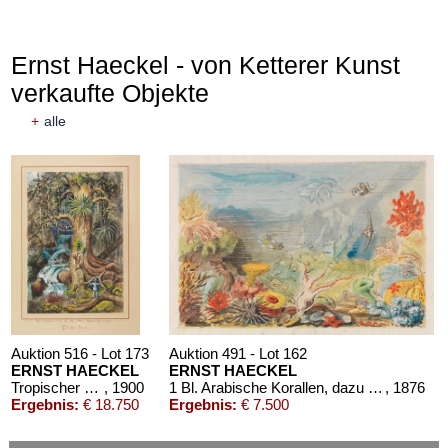
Ernst Haeckel - von Ketterer Kunst
verkaufte Objekte
+
alle
Auktion 516 - Lot 173
Auktion 491 - Lot 162
ERNST HAECKEL
ERNST HAECKEL
Tropischer Urwald auf Java. Original-Aquarell, signiert und datiert
, 1900
1 Bl. Arabische Korallen, dazu 1 Bl. kl. Plan von Neapel
, 1876
Ergebnis:
€ 18.750
Ergebnis:
€ 7.500