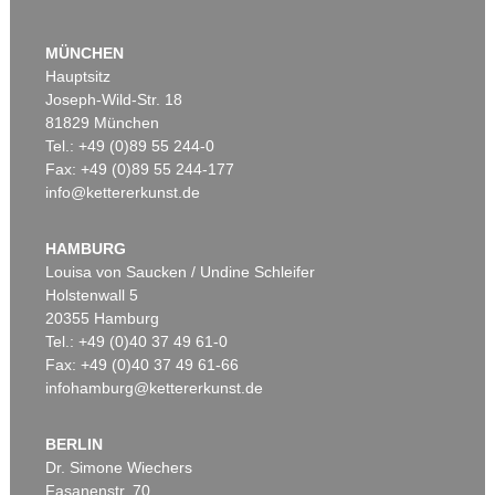
MÜNCHEN
Hauptsitz
Joseph-Wild-Str. 18
81829 München
Tel.: +49 (0)89 55 244-0
Fax: +49 (0)89 55 244-177
info@kettererkunst.de
Auktion 521 - Lot 290
Auktion 516 - Lot 36
E. HAECKEL
E. HAECKEL
Kunst-Formen der Natur
, 1904
Kunstformen der Natur. 2 Kassetten
, 1899
HAMBURG
Ergebnis:
€ 4.500
Ergebnis:
€ 4.250
Louisa von Saucken / Undine Schleifer
Holstenwall 5
20355 Hamburg
Tel.: +49 (0)40 37 49 61-0
Fax: +49 (0)40 37 49 61-66
infohamburg@kettererkunst.de
BERLIN
Dr. Simone Wiechers
Fasanenstr. 70