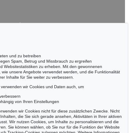
passen!
zeitig.
eten und zu betreiben
Jetzt zum Newsletter anmelden >
egen Spam, Betrug und Missbrauch zu ergreifen
nd Websitestatistiken zu erheben. Mit den gewonnenen
, wie unsere Angebote verwendet werden, und die Funktionalität
er Inhalte für Sie weiter zu verbessern.
, verwenden wir Cookies und Daten auch, um
 verbessern
Barrierefreiheit
Impressum
Datenschutz
bhängig von Ihren Einstellungen
rwenden wir Cookies nicht für diese zusätzlichen Zwecke. Nicht
Inhalten, die Sie sich gerade ansehen, Aktivitäten in Ihrer aktiven
sst. Wir nutzen Cookies, um Inhalte zu personalisieren und die
ren. Sie können wählen, ob Sie nur für die Funktion der Website
uch Tracking-Cookies zulassen möchten. Weitere Informationen