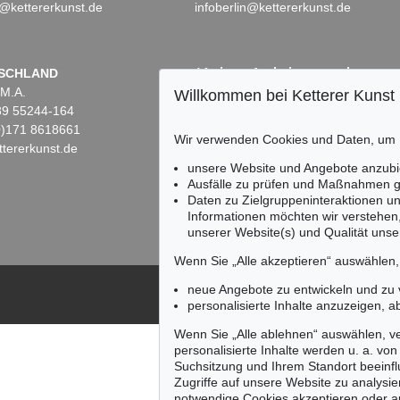
@kettererkunst.de
infoberlin@kettererkunst.de
Keine Auktion mehr ver
SCHLAND
 M.A.
Wir informieren Sie recht
Willkommen bei Ketterer Kunst
)89 55244-164
(0)171 8618661
Wir verwenden Cookies und Daten, um
tererkunst.de
unsere Website und Angebote anzubi
Ausfälle zu prüfen und Maßnahmen g
Daten zu Zielgruppeninteraktionen u
Informationen möchten wir verstehen
unserer Website(s) und Qualität unser
Wenn Sie „Alle akzeptieren“ auswählen
neue Angebote zu entwickeln und zu
personalisierte Inhalte anzuzeigen, a
Wenn Sie „Alle ablehnen“ auswählen, ve
personalisierte Inhalte werden u. a. von 
Suchsitzung und Ihrem Standort beeinflu
Zugriffe auf unsere Website zu analysie
notwendige Cookies akzeptieren oder a