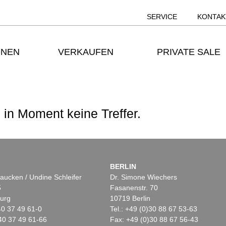
SERVICE
KONTAK
ONEN
VERKAUFEN
PRIVATE SALE
 in Moment keine Treffer.
BERLIN
aucken / Undine Schleifer
Dr. Simone Wiechers
5
Fasanenstr. 70
urg
10719 Berlin
)40 37 49 61-0
Tel.: +49 (0)30 88 67 53-63
40 37 49 61-66
Fax: +49 (0)30 88 67 56-43