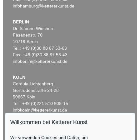
infohamburg@kettererkunst.de
BERLIN
Dr. Simone Wiechers
Fasanenstr. 70
Auktion 309 - Lot 1801
Auktion 359 - Lot 994
10719 Berlin
ROBERT MUSIL
ROBERT MUSIL
Tel.: +49 (0)30 88 67 53-63
3 Bde. + 1 Beig. (1930), 4 Tle.
, 1930
Der Mann ohne Eigenschaften, Bd. 3, 1943.
, 1943
Ergebnis:
€ 1.920
Ergebnis:
€ 1.560
Fax: +49 (0)30 88 67 56-43
infoberlin@kettererkunst.de
KÖLN
Cordula Lichtenberg
Gertrudenstraße 24-28
50667 Köln
Tel.: +49 (0)221 510 908-15
infokoeln@kettererkunst.de
Willkommen bei Ketterer Kunst
Auktion 549 - Lot 592
Auktion 430 - Lot 983
BADEN-WÜRTTEMBERG
ROBERT MUSIL
R. MUSIL
HESSEN
Die Verwirrungen des Zöglings Törless
, 1906
Die Verwirrungen des Zöglings Törleß
, 1906
Wir verwenden Cookies und Daten, um
RHEINLAND-PFALZ