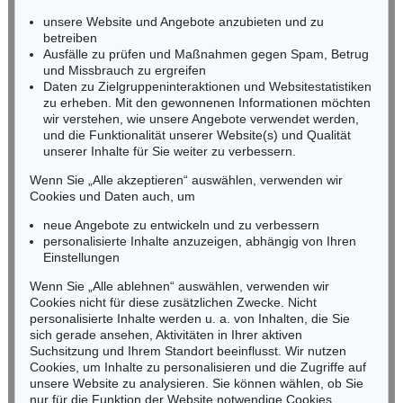
Ergebnis:
€ 1.000
Ergebnis:
€ 996
Miriam Heß
unsere Website und Angebote anzubieten und zu
Tel.: +49 (0)62 21 58 80-038
betreiben
Ausfälle zu prüfen und Maßnahmen gegen Spam, Betrug
Fax: +49 (0)62 21 58 80-595
und Missbrauch zu ergreifen
infoheidelberg@kettererkunst.de
Daten zu Zielgruppeninteraktionen und Websitestatistiken
zu erheben. Mit den gewonnenen Informationen möchten
wir verstehen, wie unsere Angebote verwendet werden,
NORDDEUTSCHLAND
und die Funktionalität unserer Website(s) und Qualität
Nico Kassel, M.A.
unserer Inhalte für Sie weiter zu verbessern.
Tel.: +49 (0)89 55244-164
Mobil: +49 (0)171 8618661
Wenn Sie „Alle akzeptieren“ auswählen, verwenden wir
n.kassel@kettererkunst.de
Cookies und Daten auch, um
Auktion 426 - Lot 923
ROBERT MUSIL
neue Angebote zu entwickeln und zu verbessern
Grigia. Novelle.
, 1923
personalisierte Inhalte anzuzeigen, abhängig von Ihren
Ergebnis:
€ 264
Keine Auktion mehr verpassen!
Einstellungen
Wir informieren Sie rechtzeitig.
Wenn Sie „Alle ablehnen“ auswählen, verwenden wir
Cookies nicht für diese zusätzlichen Zwecke. Nicht
personalisierte Inhalte werden u. a. von Inhalten, die Sie
sich gerade ansehen, Aktivitäten in Ihrer aktiven
Suchsitzung und Ihrem Standort beeinflusst. Wir nutzen
Jetzt zum Newsletter anmelden >
Cookies, um Inhalte zu personalisieren und die Zugriffe auf
unsere Website zu analysieren. Sie können wählen, ob Sie
nur für die Funktion der Website notwendige Cookies