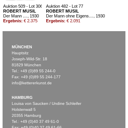
Auktion 509 - Lot 306
Auktion 482 - Lot 77
ROBERT MUSIL
ROBERT MUSIL
Der Mann ohne Eigenschaften. 3 Bände + 1 Beigabe
, 1930
Der Mann ohne Eigenschaften. 3 Bände
, 1930
Ergebnis:
€ 2.375
Ergebnis:
€ 2.091
MÜNCHEN
Hauptsitz
Joseph-Wild-Str. 18
81829 München
Tel.: +49 (0)89 55 244-0
Fax: +49 (0)89 55 244-177
info@kettererkunst.de
Auktion 531 - Lot 284
ROBERT MUSIL
Die Portugiesin
, 1923
HAMBURG
Ergebnis:
€ 2.000
Louisa von Saucken / Undine Schleifer
Holstenwall 5
20355 Hamburg
Tel.: +49 (0)40 37 49 61-0
Fax: +49 (0)40 37 49 61-66