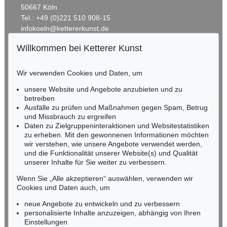
50667 Köln
Tel.: +49 (0)221 510 908-15
infokoeln@kettererkunst.de
Willkommen bei Ketterer Kunst
BADEN-WÜRTTEMBERG
HESSEN
Wir verwenden Cookies und Daten, um
RHEINLAND-PFALZ
Miriam Heß
unsere Website und Angebote anzubieten und zu
Tel.: +49 (0)62 21 58 80-038
betreiben
Fax: +49 (0)62 21 58 80-595
Ausfälle zu prüfen und Maßnahmen gegen Spam, Betrug
und Missbrauch zu ergreifen
infoheidelberg@kettererkunst.de
Daten zu Zielgruppeninteraktionen und Websitestatistiken
zu erheben. Mit den gewonnenen Informationen möchten
NORDDEUTSCHLAND
wir verstehen, wie unsere Angebote verwendet werden,
und die Funktionalität unserer Website(s) und Qualität
Nico Kassel, M.A.
unserer Inhalte für Sie weiter zu verbessern.
Tel.: +49 (0)89 55244-164
Mobil: +49 (0)171 8618661
Wenn Sie „Alle akzeptieren“ auswählen, verwenden wir
n.kassel@kettererkunst.de
Cookies und Daten auch, um
neue Angebote zu entwickeln und zu verbessern
personalisierte Inhalte anzuzeigen, abhängig von Ihren
Keine Auktion mehr verpassen!
Einstellungen