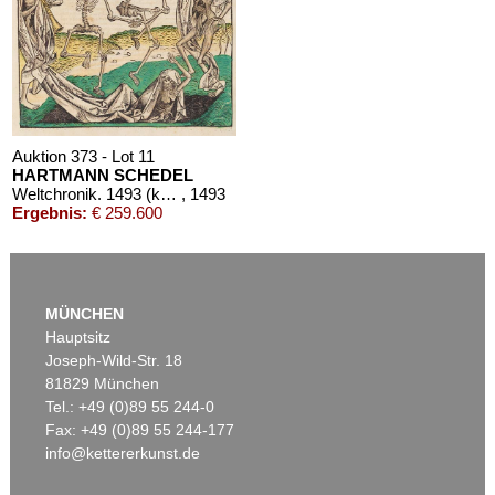
Auktion 373 - Lot 11
HARTMANN SCHEDEL
Weltchronik. 1493 (koloriert, dt. Ausgabe)
, 1493
Ergebnis:
€ 259.600
MÜNCHEN
Hauptsitz
Joseph-Wild-Str. 18
81829 München
Tel.: +49 (0)89 55 244-0
Fax: +49 (0)89 55 244-177
info@kettererkunst.de
Auktion 472 - Lot 17
HARTMANN SCHEDEL
Buch der Chroniken
, 1493