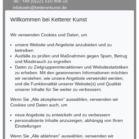
Tel.: +49 (0)221 510 908-15
infokoeln@kettererkunst.de
Willkommen bei Ketterer Kunst
Auktion 405 - Lot 15
BADEN-WÜRTTEMBERG
HARTMANN SCHEDEL
HESSEN
Liber chronicarum. 1493.
, 1493
Wir verwenden Cookies und Daten, um
Ergebnis:
€ 114.000
RHEINLAND-PFALZ
Miriam Heß
unsere Website und Angebote anzubieten und zu
Tel.: +49 (0)62 21 58 80-038
betreiben
Fax: +49 (0)62 21 58 80-595
Ausfälle zu prüfen und Maßnahmen gegen Spam, Betrug
und Missbrauch zu ergreifen
infoheidelberg@kettererkunst.de
Daten zu Zielgruppeninteraktionen und Websitestatistiken
zu erheben. Mit den gewonnenen Informationen möchten
NORDDEUTSCHLAND
wir verstehen, wie unsere Angebote verwendet werden,
und die Funktionalität unserer Website(s) und Qualität
Nico Kassel, M.A.
unserer Inhalte für Sie weiter zu verbessern.
Tel.: +49 (0)89 55244-164
Mobil: +49 (0)171 8618661
Wenn Sie „Alle akzeptieren“ auswählen, verwenden wir
n.kassel@kettererkunst.de
Cookies und Daten auch, um
Auktion 445 - Lot 8
H. SCHEDEL
neue Angebote zu entwickeln und zu verbessern
Liber chronicarum. 1493
, 1493
personalisierte Inhalte anzuzeigen, abhängig von Ihren
Ergebnis:
€ 60.000
Keine Auktion mehr verpassen!
Einstellungen
Wir informieren Sie rechtzeitig.
Wenn Sie „Alle ablehnen“ auswählen, verwenden wir