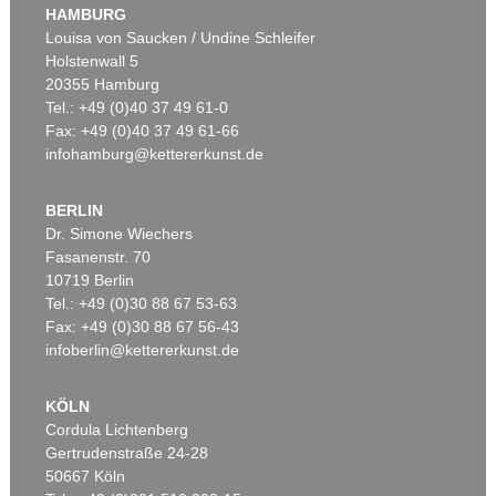
HAMBURG
Ergebnis:
€ 147.600
Louisa von Saucken / Undine Schleifer
Holstenwall 5
20355 Hamburg
Tel.: +49 (0)40 37 49 61-0
Fax: +49 (0)40 37 49 61-66
infohamburg@kettererkunst.de
BERLIN
Dr. Simone Wiechers
Fasanenstr. 70
Auktion 418 - Lot 12
10719 Berlin
HARTMANN SCHEDEL
Weltchronik. 1493. Cincinnius-Exemplar.
, 1493
Tel.: +49 (0)30 88 67 53-63
Ergebnis:
€ 120.000
Fax: +49 (0)30 88 67 56-43
infoberlin@kettererkunst.de
KÖLN
Cordula Lichtenberg
Gertrudenstraße 24-28
50667 Köln