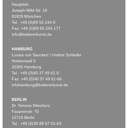
Hauptsitz
Joseph-Wild-Str. 18
81829 München
Tel.: +49 (0)89 55 244-0
Fax: +49 (0)89 55 244-177
info@kettererkunst.de
Auktion 328 - Lot 283
Auktion 599 - Lot 265
C. WEIGEL
CHRISTOPH WEIGEL
Abbildung der gemein-nützlichen Haupt-Stände. 1698
, 1698
Atlas Portatilis. Dabei: Atlas portatilis germanicus
, 1733
HAMBURG
Ergebnis:
€ 2.640
Ergebnis:
€ 1.778
Louisa von Saucken / Undine Schleifer
Holstenwall 5
20355 Hamburg
Tel.: +49 (0)40 37 49 61-0
Fax: +49 (0)40 37 49 61-66
infohamburg@kettererkunst.de
BERLIN
Dr. Simone Wiechers
Fasanenstr. 70
Auktion 266 - Lot 70
10719 Berlin
CHRISTOPH WEIGEL
Tel.: +49 (0)30 88 67 53-63
Historiae celebriores veteris testamenti. 1712. 2. Ausg.