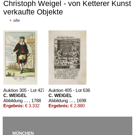
Christoph Weigel - von Ketterer Kunst
verkaufte Objekte
+
alle
Auktion 305 - Lot 427
Auktion 405 - Lot 636
C. WEIGEL
C. WEIGEL
Abbildung aller Berg- und Hütten-Beamten. 1788.
, 1788
Abbildung der gemein-nützlichen Haupt-Stände. 1698
, 1698
Ergebnis:
€ 3.332
Ergebnis:
€ 2.880
MÜNCHEN