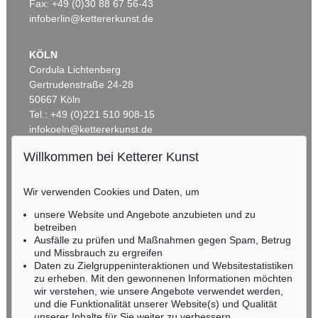
Ergebnis:
€ 989
Fax: +49 (0)30 88 67 56-43
infoberlin@kettererkunst.de
KÖLN
Cordula Lichtenberg
Gertrudenstraße 24-28
50667 Köln
Tel.: +49 (0)221 510 908-15
infokoeln@kettererkunst.de
Willkommen bei Ketterer Kunst
Auktion 301 - Lot 101
Auktion 521 - Lot 242
BADEN-WÜRTTEMBERG
CHRISTOPH WEIGEL
C. WEIGEL
HESSEN
Biblia ectypa, neuer Einbd.
, 1695
Historiae celebriores veteris testamenti
, 1708
Wir verwenden Cookies und Daten, um
RHEINLAND-PFALZ
Ergebnis:
€ 952
Ergebnis:
€ 875
Miriam Heß
unsere Website und Angebote anzubieten und zu
Tel.: +49 (0)62 21 58 80-038
betreiben
Fax: +49 (0)62 21 58 80-595
Ausfälle zu prüfen und Maßnahmen gegen Spam, Betrug
und Missbrauch zu ergreifen
infoheidelberg@kettererkunst.de
Daten zu Zielgruppeninteraktionen und Websitestatistiken
zu erheben. Mit den gewonnenen Informationen möchten
NORDDEUTSCHLAND
wir verstehen, wie unsere Angebote verwendet werden,
und die Funktionalität unserer Website(s) und Qualität
Nico Kassel, M.A.
unserer Inhalte für Sie weiter zu verbessern.