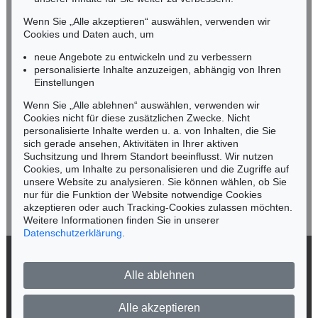
Tel.: +49 (0)89 55244-164
Mobil: +49 (0)171 8618661
Wenn Sie „Alle akzeptieren“ auswählen, verwenden wir
n.kassel@kettererkunst.de
Cookies und Daten auch, um
Auktion 373 - Lot 624
Auktion 418 - Lot 422
C. WEIGEL
CHRISTOPH WEIGEL
neue Angebote zu entwickeln und zu verbessern
Sculptura historiarum (1697)
, 1697
Memorabilia facta. 1722
, 1722
personalisierte Inhalte anzuzeigen, abhängig von Ihren
Ergebnis:
€ 600
Ergebnis:
€ 324
Keine Auktion mehr verpassen!
Einstellungen
Wir informieren Sie rechtzeitig.
Wenn Sie „Alle ablehnen“ auswählen, verwenden wir
Cookies nicht für diese zusätzlichen Zwecke. Nicht
personalisierte Inhalte werden u. a. von Inhalten, die Sie
sich gerade ansehen, Aktivitäten in Ihrer aktiven
Suchsitzung und Ihrem Standort beeinflusst. Wir nutzen
Jetzt zum Newsletter anmelden >
Cookies, um Inhalte zu personalisieren und die Zugriffe auf
unsere Website zu analysieren. Sie können wählen, ob Sie
nur für die Funktion der Website notwendige Cookies
akzeptieren oder auch Tracking-Cookies zulassen möchten.
Weitere Informationen finden Sie in unserer
Datenschutzerklärung
.
Auktion 414 - Lot 845
C. WEIGEL
Die Welt in einer Nuß. 1730.
, 1730
© 2026 Ketterer Kunst GmbH & Co. KG
Ergebnis:
€ 240
Alle ablehnen
Datenschutz
Impressum
Barrierefreiheit
Alle akzeptieren