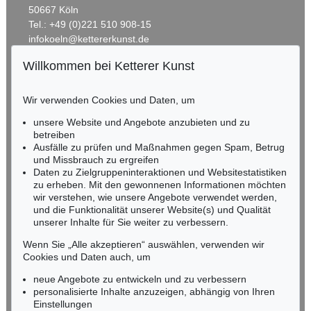
50667 Köln
Tel.: +49 (0)221 510 908-15
infokoeln@kettererkunst.de
Willkommen bei Ketterer Kunst
BADEN-WÜRTTEMBERG
HESSEN
Wir verwenden Cookies und Daten, um
RHEINLAND-PFALZ
Miriam Heß
unsere Website und Angebote anzubieten und zu
Tel.: +49 (0)62 21 58 80-038
betreiben
Fax: +49 (0)62 21 58 80-595
Ausfälle zu prüfen und Maßnahmen gegen Spam, Betrug
und Missbrauch zu ergreifen
infoheidelberg@kettererkunst.de
Daten zu Zielgruppeninteraktionen und Websitestatistiken
zu erheben. Mit den gewonnenen Informationen möchten
NORDDEUTSCHLAND
wir verstehen, wie unsere Angebote verwendet werden,
und die Funktionalität unserer Website(s) und Qualität
Nico Kassel, M.A.
unserer Inhalte für Sie weiter zu verbessern.
Tel.: +49 (0)89 55244-164
Mobil: +49 (0)171 8618661
Wenn Sie „Alle akzeptieren“ auswählen, verwenden wir
n.kassel@kettererkunst.de
Cookies und Daten auch, um
neue Angebote zu entwickeln und zu verbessern
personalisierte Inhalte anzuzeigen, abhängig von Ihren
Keine Auktion mehr verpassen!
Einstellungen