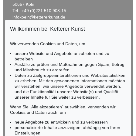
50667 Köln
Tel.: +49 (0)221 510 908-15
infokoeln@kettererkunst.de
Willkommen bei Ketterer Kunst
BADEN-WÜRTTEMBERG
HESSEN
Wir verwenden Cookies und Daten, um
RHEINLAND-PFALZ
Miriam Heß
unsere Website und Angebote anzubieten und zu
Tel.: +49 (0)62 21 58 80-038
betreiben
Fax: +49 (0)62 21 58 80-595
Ausfälle zu prüfen und Maßnahmen gegen Spam, Betrug
und Missbrauch zu ergreifen
infoheidelberg@kettererkunst.de
Daten zu Zielgruppeninteraktionen und Websitestatistiken
zu erheben. Mit den gewonnenen Informationen möchten
NORDDEUTSCHLAND
wir verstehen, wie unsere Angebote verwendet werden,
und die Funktionalität unserer Website(s) und Qualität
Nico Kassel, M.A.
unserer Inhalte für Sie weiter zu verbessern.
Tel.: +49 (0)89 55244-164
Mobil: +49 (0)171 8618661
Wenn Sie „Alle akzeptieren“ auswählen, verwenden wir
n.kassel@kettererkunst.de
Cookies und Daten auch, um
neue Angebote zu entwickeln und zu verbessern
personalisierte Inhalte anzuzeigen, abhängig von Ihren
Keine Auktion mehr verpassen!
Einstellungen