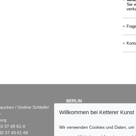
Sie 
verk
+
Frag
+
Konta
BERLIN
aucken / Undine Schleifer
Dr. Simone Wiechers
Willkommen bei Ketterer Kunst
5
Fasanenstr. 70
urg
10719 Berlin
)40 37 49 61-0
Tel.: +49 (0)30 88 67 53-63
Wir verwenden Cookies und Daten, um
40 37 49 61-66
Fax: +49 (0)30 88 67 56-43