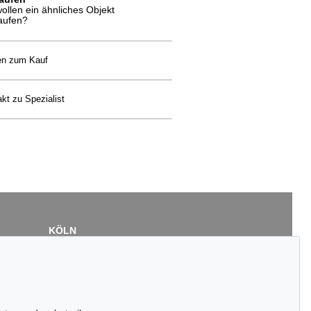
wollen ein ähnliches Objekt
aufen?
en zum Kauf
kt zu Spezialist
KÖLN
Cordula Lichtenberg
Gertrudenstraße 24-28
50667 Köln
Tel.: +49 (0)221 510 908-15
infokoeln@kettererkunst.de