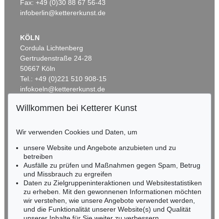
Fax: +49 (0)30 88 67 56-43
infoberlin@kettererkunst.de
KÖLN
Cordula Lichtenberg
Gertrudenstraße 24-28
50667 Köln
Tel.: +49 (0)221 510 908-15
infokoeln@kettererkunst.de
Willkommen bei Ketterer Kunst
BADEN-WÜRTTEMBERG
HESSEN
Wir verwenden Cookies und Daten, um
RHEINLAND-PFALZ
Miriam Heß
unsere Website und Angebote anzubieten und zu
Tel.: +49 (0)62 21 58 80-038
betreiben
Ausfälle zu prüfen und Maßnahmen gegen Spam, Betrug
Fax: +49 (0)62 21 58 80-595
und Missbrauch zu ergreifen
infoheidelberg@kettererkunst.de
Daten zu Zielgruppeninteraktionen und Websitestatistiken
zu erheben. Mit den gewonnenen Informationen möchten
wir verstehen, wie unsere Angebote verwendet werden,
NORDDEUTSCHLAND
und die Funktionalität unserer Website(s) und Qualität
Nico Kassel, M.A.
unserer Inhalte für Sie weiter zu verbessern.