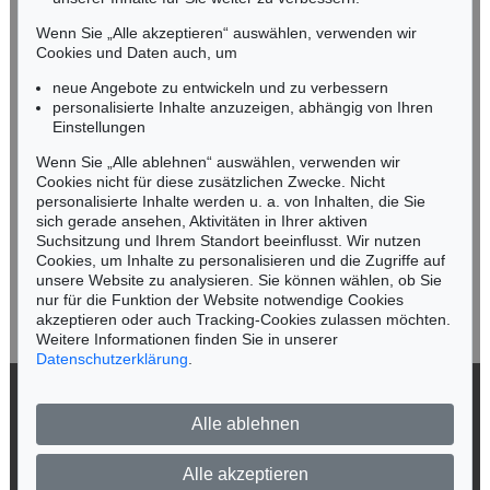
Tel.: +49 (0)89 55244-164
Mobil: +49 (0)171 8618661
Wenn Sie „Alle akzeptieren“ auswählen, verwenden wir
n.kassel@kettererkunst.de
Cookies und Daten auch, um
neue Angebote zu entwickeln und zu verbessern
personalisierte Inhalte anzuzeigen, abhängig von Ihren
Keine Auktion mehr verpassen!
Einstellungen
Wir informieren Sie rechtzeitig.
Wenn Sie „Alle ablehnen“ auswählen, verwenden wir
Cookies nicht für diese zusätzlichen Zwecke. Nicht
personalisierte Inhalte werden u. a. von Inhalten, die Sie
sich gerade ansehen, Aktivitäten in Ihrer aktiven
Suchsitzung und Ihrem Standort beeinflusst. Wir nutzen
Jetzt zum Newsletter anmelden >
Cookies, um Inhalte zu personalisieren und die Zugriffe auf
unsere Website zu analysieren. Sie können wählen, ob Sie
nur für die Funktion der Website notwendige Cookies
akzeptieren oder auch Tracking-Cookies zulassen möchten.
Weitere Informationen finden Sie in unserer
Datenschutzerklärung
.
© 2026 Ketterer Kunst GmbH & Co. KG
Alle ablehnen
Datenschutz
Impressum
Barrierefreiheit
Alle akzeptieren