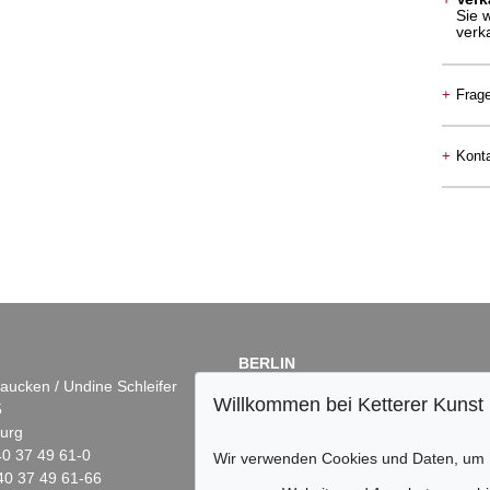
Sie 
verk
+
Frag
+
Konta
BERLIN
aucken / Undine Schleifer
Dr. Simone Wiechers
Willkommen bei Ketterer Kunst
5
Fasanenstr. 70
urg
10719 Berlin
)40 37 49 61-0
Tel.: +49 (0)30 88 67 53-63
Wir verwenden Cookies und Daten, um
40 37 49 61-66
Fax: +49 (0)30 88 67 56-43