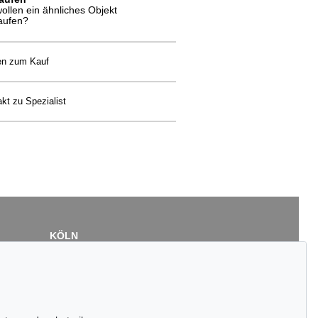
wollen ein ähnliches Objekt
aufen?
en zum Kauf
kt zu Spezialist
KÖLN
Cordula Lichtenberg
Gertrudenstraße 24-28
50667 Köln
Tel.: +49 (0)221 510 908-15
infokoeln@kettererkunst.de