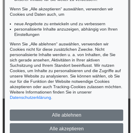
Tel.: +49 (0)89 55244-164
Mobil: +49 (0)171 8618661
Wenn Sie „Alle akzeptieren“ auswählen, verwenden wir
n.kassel@kettererkunst.de
Cookies und Daten auch, um
neue Angebote zu entwickeln und zu verbessern
personalisierte Inhalte anzuzeigen, abhängig von Ihren
Keine Auktion mehr verpassen!
Einstellungen
Wir informieren Sie rechtzeitig.
Wenn Sie „Alle ablehnen“ auswählen, verwenden wir
Cookies nicht für diese zusätzlichen Zwecke. Nicht
personalisierte Inhalte werden u. a. von Inhalten, die Sie
sich gerade ansehen, Aktivitäten in Ihrer aktiven
Suchsitzung und Ihrem Standort beeinflusst. Wir nutzen
Jetzt zum Newsletter anmelden >
Cookies, um Inhalte zu personalisieren und die Zugriffe auf
unsere Website zu analysieren. Sie können wählen, ob Sie
nur für die Funktion der Website notwendige Cookies
akzeptieren oder auch Tracking-Cookies zulassen möchten.
Weitere Informationen finden Sie in unserer
Datenschutzerklärung
.
© 2026 Ketterer Kunst GmbH & Co. KG
Alle ablehnen
Datenschutz
Impressum
Barrierefreiheit
Alle akzeptieren