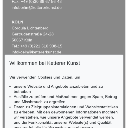
Fax: +49 (0)30 88 67 56-43
infoberlin@kettererkunst.de
KÖLN
Cordula Lichtenberg
Gertrudenstraße 24-28
50667 Köln
Tel.: +49 (0)221 510 908-15
infokoeln@kettererkunst.de
Willkommen bei Ketterer Kunst
BADEN-WÜRTTEMBERG
HESSEN
Wir verwenden Cookies und Daten, um
RHEINLAND-PFALZ
Miriam Heß
unsere Website und Angebote anzubieten und zu
Tel.: +49 (0)62 21 58 80-038
betreiben
Ausfälle zu prüfen und Maßnahmen gegen Spam, Betrug
Fax: +49 (0)62 21 58 80-595
und Missbrauch zu ergreifen
infoheidelberg@kettererkunst.de
Daten zu Zielgruppeninteraktionen und Websitestatistiken
zu erheben. Mit den gewonnenen Informationen möchten
wir verstehen, wie unsere Angebote verwendet werden,
NORDDEUTSCHLAND
und die Funktionalität unserer Website(s) und Qualität
Nico Kassel, M.A.
unserer Inhalte für Sie weiter zu verbessern.