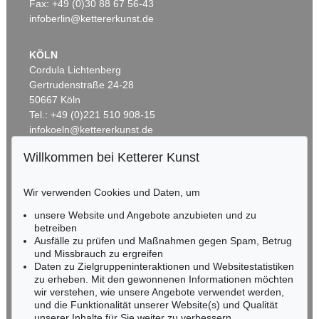
Fax: +49 (0)30 88 67 56-43
infoberlin@kettererkunst.de
KÖLN
Cordula Lichtenberg
Gertrudenstraße 24-28
50667 Köln
Tel.: +49 (0)221 510 908-15
infokoeln@kettererkunst.de
Willkommen bei Ketterer Kunst
BADEN-WÜRTTEMBERG
HESSEN
Wir verwenden Cookies und Daten, um
RHEINLAND-PFALZ
Miriam Heß
unsere Website und Angebote anzubieten und zu
Tel.: +49 (0)62 21 58 80-038
betreiben
Ausfälle zu prüfen und Maßnahmen gegen Spam, Betrug
Fax: +49 (0)62 21 58 80-595
und Missbrauch zu ergreifen
infoheidelberg@kettererkunst.de
Daten zu Zielgruppeninteraktionen und Websitestatistiken
zu erheben. Mit den gewonnenen Informationen möchten
wir verstehen, wie unsere Angebote verwendet werden,
NORDDEUTSCHLAND
und die Funktionalität unserer Website(s) und Qualität
Nico Kassel, M.A.
unserer Inhalte für Sie weiter zu verbessern.