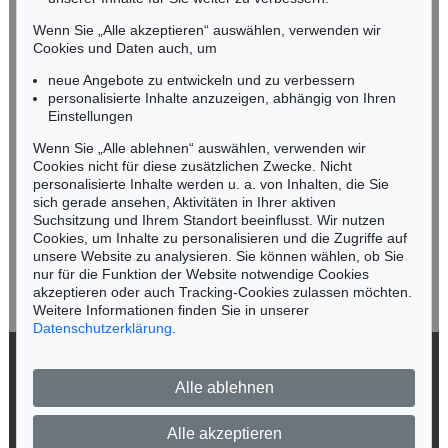
Tel.: +49 (0)89 55244-164
Mobil: +49 (0)171 8618661
Wenn Sie „Alle akzeptieren“ auswählen, verwenden wir
n.kassel@kettererkunst.de
Cookies und Daten auch, um
neue Angebote zu entwickeln und zu verbessern
personalisierte Inhalte anzuzeigen, abhängig von Ihren
Keine Auktion mehr verpassen!
Einstellungen
Wir informieren Sie rechtzeitig.
Wenn Sie „Alle ablehnen“ auswählen, verwenden wir
Cookies nicht für diese zusätzlichen Zwecke. Nicht
personalisierte Inhalte werden u. a. von Inhalten, die Sie
sich gerade ansehen, Aktivitäten in Ihrer aktiven
Suchsitzung und Ihrem Standort beeinflusst. Wir nutzen
Jetzt zum Newsletter anmelden >
Cookies, um Inhalte zu personalisieren und die Zugriffe auf
unsere Website zu analysieren. Sie können wählen, ob Sie
nur für die Funktion der Website notwendige Cookies
akzeptieren oder auch Tracking-Cookies zulassen möchten.
Weitere Informationen finden Sie in unserer
Datenschutzerklärung
.
© 2026 Ketterer Kunst GmbH & Co. KG
Alle ablehnen
Datenschutz
Impressum
Barrierefreiheit
Alle akzeptieren