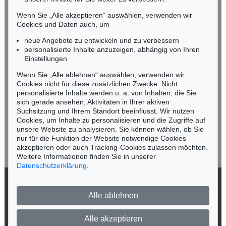
Tel.: +49 (0)89 55244-164
Mobil: +49 (0)171 8618661
Wenn Sie „Alle akzeptieren“ auswählen, verwenden wir
n.kassel@kettererkunst.de
Cookies und Daten auch, um
neue Angebote zu entwickeln und zu verbessern
personalisierte Inhalte anzuzeigen, abhängig von Ihren
Keine Auktion mehr verpassen!
Einstellungen
Wir informieren Sie rechtzeitig.
Wenn Sie „Alle ablehnen“ auswählen, verwenden wir
Cookies nicht für diese zusätzlichen Zwecke. Nicht
personalisierte Inhalte werden u. a. von Inhalten, die Sie
sich gerade ansehen, Aktivitäten in Ihrer aktiven
Suchsitzung und Ihrem Standort beeinflusst. Wir nutzen
Jetzt zum Newsletter anmelden >
Cookies, um Inhalte zu personalisieren und die Zugriffe auf
unsere Website zu analysieren. Sie können wählen, ob Sie
nur für die Funktion der Website notwendige Cookies
akzeptieren oder auch Tracking-Cookies zulassen möchten.
Weitere Informationen finden Sie in unserer
Datenschutzerklärung
.
© 2026 Ketterer Kunst GmbH & Co. KG
Alle ablehnen
Datenschutz
Impressum
Barrierefreiheit
Alle akzeptieren