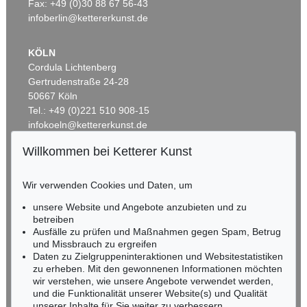
Fax: +49 (0)30 88 67 56-43
infoberlin@kettererkunst.de
KÖLN
Cordula Lichtenberg
Gertrudenstraße 24-28
50667 Köln
Tel.: +49 (0)221 510 908-15
infokoeln@kettererkunst.de
Willkommen bei Ketterer Kunst
BADEN-WÜRTTEMBERG
HESSEN
Wir verwenden Cookies und Daten, um
RHEINLAND-PFALZ
Miriam Heß
unsere Website und Angebote anzubieten und zu
Tel.: +49 (0)62 21 58 80-038
betreiben
Ausfälle zu prüfen und Maßnahmen gegen Spam, Betrug
Fax: +49 (0)62 21 58 80-595
und Missbrauch zu ergreifen
infoheidelberg@kettererkunst.de
Daten zu Zielgruppeninteraktionen und Websitestatistiken
zu erheben. Mit den gewonnenen Informationen möchten
wir verstehen, wie unsere Angebote verwendet werden,
NORDDEUTSCHLAND
und die Funktionalität unserer Website(s) und Qualität
Nico Kassel, M.A.
unserer Inhalte für Sie weiter zu verbessern.