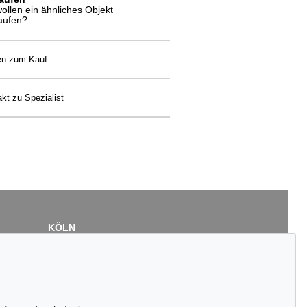
wollen ein ähnliches Objekt
aufen?
en zum Kauf
kt zu Spezialist
KÖLN
Cordula Lichtenberg
Gertrudenstraße 24-28
50667 Köln
Tel.: +49 (0)221 510 908-15
infokoeln@kettererkunst.de