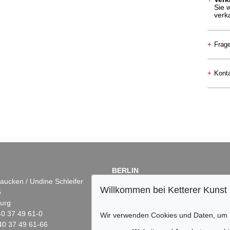
Sie 
verk
+
Frag
+
Konta
BERLIN
aucken / Undine Schleifer
Dr. Simone Wiechers
Willkommen bei Ketterer Kunst
5
Fasanenstr. 70
urg
10719 Berlin
)40 37 49 61-0
Tel.: +49 (0)30 88 67 53-63
Wir verwenden Cookies und Daten, um
40 37 49 61-66
Fax: +49 (0)30 88 67 56-43