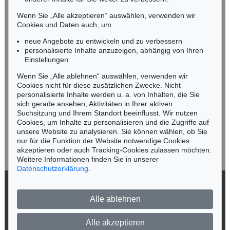
Tel.: +49 (0)89 55244-164
Mobil: +49 (0)171 8618661
Wenn Sie „Alle akzeptieren“ auswählen, verwenden wir
n.kassel@kettererkunst.de
Cookies und Daten auch, um
neue Angebote zu entwickeln und zu verbessern
personalisierte Inhalte anzuzeigen, abhängig von Ihren
Keine Auktion mehr verpassen!
Einstellungen
Wir informieren Sie rechtzeitig.
Wenn Sie „Alle ablehnen“ auswählen, verwenden wir
Cookies nicht für diese zusätzlichen Zwecke. Nicht
personalisierte Inhalte werden u. a. von Inhalten, die Sie
sich gerade ansehen, Aktivitäten in Ihrer aktiven
Suchsitzung und Ihrem Standort beeinflusst. Wir nutzen
Jetzt zum Newsletter anmelden >
Cookies, um Inhalte zu personalisieren und die Zugriffe auf
unsere Website zu analysieren. Sie können wählen, ob Sie
nur für die Funktion der Website notwendige Cookies
akzeptieren oder auch Tracking-Cookies zulassen möchten.
Weitere Informationen finden Sie in unserer
Datenschutzerklärung
.
© 2026 Ketterer Kunst GmbH & Co. KG
Alle ablehnen
Datenschutz
Impressum
Barrierefreiheit
Alle akzeptieren