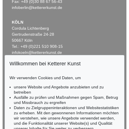
Fax: +49 (0)30 88 67 56-43
infoberlin@kettererkunst.de
KÖLN
Cordula Lichtenberg
Gertrudenstraße 24-28
50667 Köln
Tel.: +49 (0)221 510 908-15
infokoeln@kettererkunst.de
Willkommen bei Ketterer Kunst
BADEN-WÜRTTEMBERG
HESSEN
Wir verwenden Cookies und Daten, um
RHEINLAND-PFALZ
Miriam Heß
unsere Website und Angebote anzubieten und zu
Tel.: +49 (0)62 21 58 80-038
betreiben
Ausfälle zu prüfen und Maßnahmen gegen Spam, Betrug
Fax: +49 (0)62 21 58 80-595
und Missbrauch zu ergreifen
infoheidelberg@kettererkunst.de
Daten zu Zielgruppeninteraktionen und Websitestatistiken
zu erheben. Mit den gewonnenen Informationen möchten
wir verstehen, wie unsere Angebote verwendet werden,
NORDDEUTSCHLAND
und die Funktionalität unserer Website(s) und Qualität
Nico Kassel, M.A.
unserer Inhalte für Sie weiter zu verbessern.