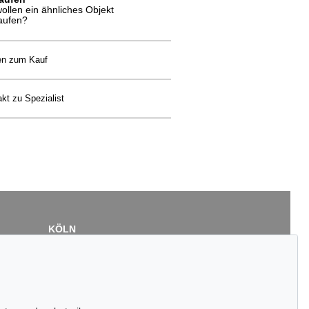
wollen ein ähnliches Objekt
aufen?
en zum Kauf
kt zu Spezialist
KÖLN
Cordula Lichtenberg
Gertrudenstraße 24-28
50667 Köln
Tel.: +49 (0)221 510 908-15
infokoeln@kettererkunst.de