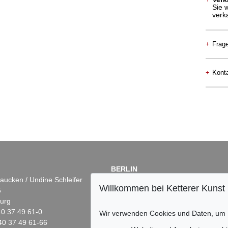
Sie 
verk
+
Frag
+
Konta
BERLIN
aucken / Undine Schleifer
Dr. Simone Wiechers
Willkommen bei Ketterer Kunst
5
Fasanenstr. 70
urg
10719 Berlin
)40 37 49 61-0
Tel.: +49 (0)30 88 67 53-63
Wir verwenden Cookies und Daten, um
40 37 49 61-66
Fax: +49 (0)30 88 67 56-43