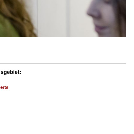
nsgebiet:
erts