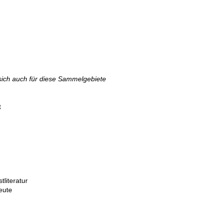
sich auch für diese Sammelgebiete
t
literatur
 70er-heute