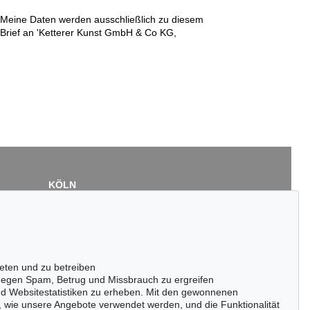
n. Meine Daten werden ausschließlich zu diesem
r Brief an 'Ketterer Kunst GmbH & Co KG,
KÖLN
Cordula Lichtenberg
Gertrudenstraße 24-28
50667 Köln
Tel.: +49 (0)221 510 908-15
infokoeln@kettererkunst.de
eten und zu betreiben
egen Spam, Betrug und Missbrauch zu ergreifen
nd Websitestatistiken zu erheben. Mit den gewonnenen
, wie unsere Angebote verwendet werden, und die Funktionalität