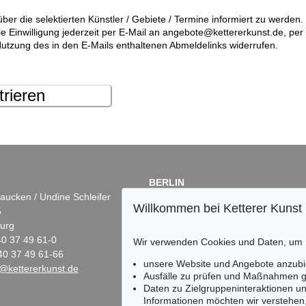
über die selektierten Künstler / Gebiete / Termine informiert zu werde
die Einwilligung jederzeit per E-Mail an angebote@kettererkunst.de, pe
utzung des in den E-Mails enthaltenen Abmeldelinks widerrufen.
trieren
BERLIN
aucken / Undine Schleifer
Dr. Simone Wiechers
Willkommen bei Ketterer Kunst
5
Fasanenstr. 70
urg
10719 Berlin
)40 37 49 61-0
Tel.: +49 (0)30 88 67 53-63
Wir verwenden Cookies und Daten, um
40 37 49 61-66
Fax: +49 (0)30 88 67 56-43
unsere Website und Angebote anzubi
@kettererkunst.de
infoberlin@kettererkunst.de
Ausfälle zu prüfen und Maßnahmen g
Daten zu Zielgruppeninteraktionen u
Informationen möchten wir verstehen