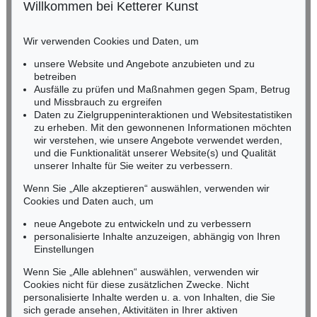
Willkommen bei Ketterer Kunst
BADEN-WÜRTTEMBERG
HESSEN
Wir verwenden Cookies und Daten, um
RHEINLAND-PFALZ
Miriam Heß
unsere Website und Angebote anzubieten und zu
Tel.: +49 (0)62 21 58 80-038
betreiben
Ausfälle zu prüfen und Maßnahmen gegen Spam, Betrug
Fax: +49 (0)62 21 58 80-595
und Missbrauch zu ergreifen
infoheidelberg@kettererkunst.de
Daten zu Zielgruppeninteraktionen und Websitestatistiken
zu erheben. Mit den gewonnenen Informationen möchten
wir verstehen, wie unsere Angebote verwendet werden,
NORDDEUTSCHLAND
und die Funktionalität unserer Website(s) und Qualität
Nico Kassel, M.A.
unserer Inhalte für Sie weiter zu verbessern.
Tel.: +49 (0)89 55244-164
Mobil: +49 (0)171 8618661
Wenn Sie „Alle akzeptieren“ auswählen, verwenden wir
n.kassel@kettererkunst.de
Cookies und Daten auch, um
neue Angebote zu entwickeln und zu verbessern
personalisierte Inhalte anzuzeigen, abhängig von Ihren
Keine Auktion mehr verpassen!
Einstellungen
Wir informieren Sie rechtzeitig.
Wenn Sie „Alle ablehnen“ auswählen, verwenden wir
Cookies nicht für diese zusätzlichen Zwecke. Nicht
personalisierte Inhalte werden u. a. von Inhalten, die Sie
sich gerade ansehen, Aktivitäten in Ihrer aktiven