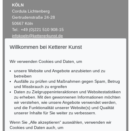
KÖLN
Cordula Lichtenberg
Gertrudenstraße 24-28
50667 Köln
Tel.: +49 (0)221 510 908-15
infokoeln@kettererkunst.de
Willkommen bei Ketterer Kunst
BADEN-WÜRTTEMBERG
HESSEN
Wir verwenden Cookies und Daten, um
RHEINLAND-PFALZ
Miriam Heß
unsere Website und Angebote anzubieten und zu
Tel.: +49 (0)62 21 58 80-038
betreiben
Ausfälle zu prüfen und Maßnahmen gegen Spam, Betrug
Fax: +49 (0)62 21 58 80-595
und Missbrauch zu ergreifen
infoheidelberg@kettererkunst.de
Daten zu Zielgruppeninteraktionen und Websitestatistiken
zu erheben. Mit den gewonnenen Informationen möchten
wir verstehen, wie unsere Angebote verwendet werden,
NORDDEUTSCHLAND
und die Funktionalität unserer Website(s) und Qualität
Nico Kassel, M.A.
unserer Inhalte für Sie weiter zu verbessern.
Tel.: +49 (0)89 55244-164
Mobil: +49 (0)171 8618661
Wenn Sie „Alle akzeptieren“ auswählen, verwenden wir
n.kassel@kettererkunst.de
Cookies und Daten auch, um