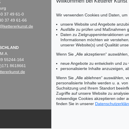
Willkommen bei Ketterer Kunst
5
Fasanenstr. 70
urg
10719 Berlin
)40 37 49 61-0
Tel.: +49 (0)30 88 67 53-63
Wir verwenden Cookies und Daten, um
40 37 49 61-66
Fax: +49 (0)30 88 67 56-43
unsere Website und Angebote anzubi
@kettererkunst.de
infoberlin@kettererkunst.de
Ausfälle zu prüfen und Maßnahmen g
Daten zu Zielgruppeninteraktionen u
Informationen möchten wir verstehen
unserer Website(s) und Qualität unser
Keine Auktion mehr ver
SCHLAND
 M.A.
Wir informieren Sie recht
Wenn Sie „Alle akzeptieren“ auswählen
)89 55244-164
neue Angebote zu entwickeln und zu
(0)171 8618661
personalisierte Inhalte anzuzeigen, a
tererkunst.de
Wenn Sie „Alle ablehnen“ auswählen, ve
personalisierte Inhalte werden u. a. von 
Suchsitzung und Ihrem Standort beeinflu
Zugriffe auf unsere Website zu analysie
notwendige Cookies akzeptieren oder a
finden Sie in unserer
Datenschutzerklä