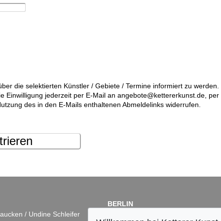
über die selektierten Künstler / Gebiete / Termine informiert zu werde
die Einwilligung jederzeit per E-Mail an angebote@kettererkunst.de, pe
utzung des in den E-Mails enthaltenen Abmeldelinks widerrufen.
trieren
BERLIN
aucken / Undine Schleifer
Dr. Simone Wiechers