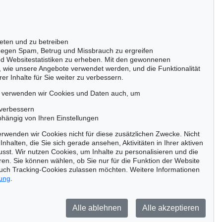
Gertrudenstraße 24-28
50667 Köln
Tel.: +49 (0)221 510 908-15
infokoeln@kettererkunst.de
eten und zu betreiben
egen Spam, Betrug und Missbrauch zu ergreifen
nd Websitestatistiken zu erheben. Mit den gewonnenen
, wie unsere Angebote verwendet werden, und die Funktionalität
er Inhalte für Sie weiter zu verbessern.
passen!
zeitig.
, verwenden wir Cookies und Daten auch, um
 verbessern
bhängig von Ihren Einstellungen
rwenden wir Cookies nicht für diese zusätzlichen Zwecke. Nicht
Jetzt zum Newsletter anmelden >
Inhalten, die Sie sich gerade ansehen, Aktivitäten in Ihrer aktiven
sst. Wir nutzen Cookies, um Inhalte zu personalisieren und die
ren. Sie können wählen, ob Sie nur für die Funktion der Website
uch Tracking-Cookies zulassen möchten. Weitere Informationen
rung
.
Barrierefreiheit
Impressum
Datenschutz
Alle ablehnen
Alle akzeptieren