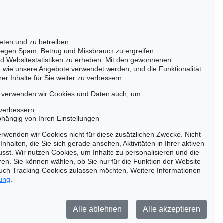
Gertrudenstraße 24-28
50667 Köln
Tel.: +49 (0)221 510 908-15
infokoeln@kettererkunst.de
eten und zu betreiben
egen Spam, Betrug und Missbrauch zu ergreifen
nd Websitestatistiken zu erheben. Mit den gewonnenen
, wie unsere Angebote verwendet werden, und die Funktionalität
er Inhalte für Sie weiter zu verbessern.
passen!
zeitig.
, verwenden wir Cookies und Daten auch, um
 verbessern
bhängig von Ihren Einstellungen
rwenden wir Cookies nicht für diese zusätzlichen Zwecke. Nicht
Jetzt zum Newsletter anmelden >
Inhalten, die Sie sich gerade ansehen, Aktivitäten in Ihrer aktiven
sst. Wir nutzen Cookies, um Inhalte zu personalisieren und die
ren. Sie können wählen, ob Sie nur für die Funktion der Website
uch Tracking-Cookies zulassen möchten. Weitere Informationen
rung
.
Barrierefreiheit
Impressum
Datenschutz
Alle ablehnen
Alle akzeptieren