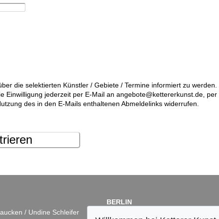
über die selektierten Künstler / Gebiete / Termine informiert zu werde
die Einwilligung jederzeit per E-Mail an angebote@kettererkunst.de, pe
utzung des in den E-Mails enthaltenen Abmeldelinks widerrufen.
trieren
BERLIN
aucken / Undine Schleifer
Dr. Simone Wiechers