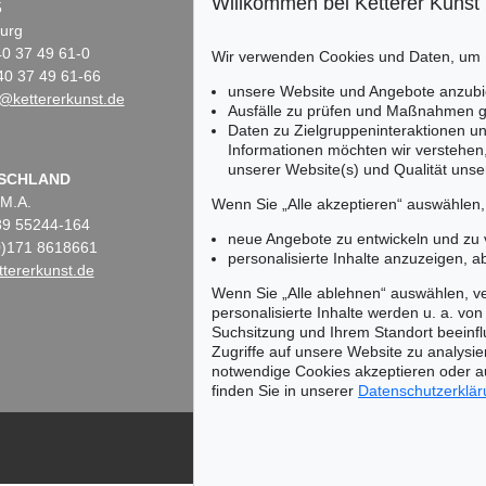
Willkommen bei Ketterer Kunst
5
Fasanenstr. 70
urg
10719 Berlin
)40 37 49 61-0
Tel.: +49 (0)30 88 67 53-63
Wir verwenden Cookies und Daten, um
40 37 49 61-66
Fax: +49 (0)30 88 67 56-43
unsere Website und Angebote anzubi
@kettererkunst.de
infoberlin@kettererkunst.de
Ausfälle zu prüfen und Maßnahmen g
Daten zu Zielgruppeninteraktionen u
Informationen möchten wir verstehen
unserer Website(s) und Qualität unser
Keine Auktion mehr ver
SCHLAND
 M.A.
Wir informieren Sie recht
Wenn Sie „Alle akzeptieren“ auswählen
)89 55244-164
neue Angebote zu entwickeln und zu
(0)171 8618661
personalisierte Inhalte anzuzeigen, a
tererkunst.de
Wenn Sie „Alle ablehnen“ auswählen, ve
personalisierte Inhalte werden u. a. von 
Suchsitzung und Ihrem Standort beeinflu
Zugriffe auf unsere Website zu analysie
notwendige Cookies akzeptieren oder a
finden Sie in unserer
Datenschutzerklä