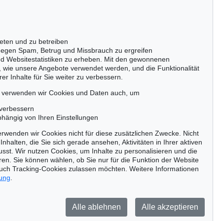
Gertrudenstraße 24-28
50667 Köln
Tel.: +49 (0)221 510 908-15
infokoeln@kettererkunst.de
eten und zu betreiben
egen Spam, Betrug und Missbrauch zu ergreifen
nd Websitestatistiken zu erheben. Mit den gewonnenen
, wie unsere Angebote verwendet werden, und die Funktionalität
er Inhalte für Sie weiter zu verbessern.
passen!
zeitig.
, verwenden wir Cookies und Daten auch, um
 verbessern
bhängig von Ihren Einstellungen
rwenden wir Cookies nicht für diese zusätzlichen Zwecke. Nicht
Jetzt zum Newsletter anmelden >
Inhalten, die Sie sich gerade ansehen, Aktivitäten in Ihrer aktiven
sst. Wir nutzen Cookies, um Inhalte zu personalisieren und die
ren. Sie können wählen, ob Sie nur für die Funktion der Website
uch Tracking-Cookies zulassen möchten. Weitere Informationen
rung
.
Barrierefreiheit
Impressum
Datenschutz
Alle ablehnen
Alle akzeptieren