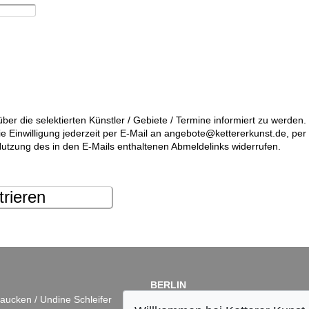
über die selektierten Künstler / Gebiete / Termine informiert zu werde
die Einwilligung jederzeit per E-Mail an angebote@kettererkunst.de, pe
utzung des in den E-Mails enthaltenen Abmeldelinks widerrufen.
trieren
BERLIN
aucken / Undine Schleifer
Dr. Simone Wiechers