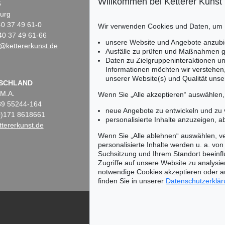
Willkommen bei Ketterer Kunst
5
Fasanenstr. 70
urg
10719 Berlin
)40 37 49 61-0
Tel.: +49 (0)30 88 67 53-63
Wir verwenden Cookies und Daten, um
40 37 49 61-66
Fax: +49 (0)30 88 67 56-43
unsere Website und Angebote anzubi
@kettererkunst.de
infoberlin@kettererkunst.de
Ausfälle zu prüfen und Maßnahmen g
Daten zu Zielgruppeninteraktionen u
Informationen möchten wir verstehen
unserer Website(s) und Qualität unser
Keine Auktion mehr ver
SCHLAND
 M.A.
Wir informieren Sie recht
Wenn Sie „Alle akzeptieren“ auswählen
)89 55244-164
neue Angebote zu entwickeln und zu
(0)171 8618661
personalisierte Inhalte anzuzeigen, a
tererkunst.de
Wenn Sie „Alle ablehnen“ auswählen, ve
personalisierte Inhalte werden u. a. von 
Suchsitzung und Ihrem Standort beeinflu
Zugriffe auf unsere Website zu analysie
notwendige Cookies akzeptieren oder a
finden Sie in unserer
Datenschutzerklä