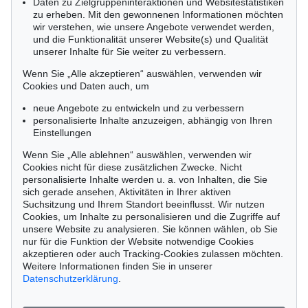
Daten zu Zielgruppeninteraktionen und Websitestatistiken
zu erheben. Mit den gewonnenen Informationen möchten
NORDDEUTSCHLAND
wir verstehen, wie unsere Angebote verwendet werden,
Nico Kassel, M.A.
und die Funktionalität unserer Website(s) und Qualität
Tel.: +49 (0)89 55244-164
Auktion 606 - Lot 44
unserer Inhalte für Sie weiter zu verbessern.
WASSILY KANDINSKY
Mobil: +49 (0)171 8618661
Wenn Sie „Alle akzeptieren“ auswählen, verwenden wir
Bei Oberau
, 1908
n.kassel@kettererkunst.de
Ergebnis:
€ 645.000
Cookies und Daten auch, um
neue Angebote zu entwickeln und zu verbessern
personalisierte Inhalte anzuzeigen, abhängig von Ihren
Keine Auktion mehr verpassen!
Einstellungen
Wir informieren Sie rechtzeitig.
Wenn Sie „Alle ablehnen“ auswählen, verwenden wir
Cookies nicht für diese zusätzlichen Zwecke. Nicht
personalisierte Inhalte werden u. a. von Inhalten, die Sie
sich gerade ansehen, Aktivitäten in Ihrer aktiven
Suchsitzung und Ihrem Standort beeinflusst. Wir nutzen
Jetzt zum Newsletter anmelden >
Cookies, um Inhalte zu personalisieren und die Zugriffe auf
unsere Website zu analysieren. Sie können wählen, ob Sie
Auktion 432 - Lot 338
Auktion 409 - Lot 347
nur für die Funktion der Website notwendige Cookies
W. KANDINSKY
WASSILY KANDINSKY
akzeptieren oder auch Tracking-Cookies zulassen möchten.
Kleines Warm
, 1928
Ohne Titel
, 1915
Weitere Informationen finden Sie in unserer
Ergebnis:
€ 437.500
Ergebnis:
€ 231.800
Datenschutzerklärung
.
© 2026 Ketterer Kunst GmbH & Co. KG