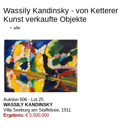
Wassily Kandinsky - von Ketterer
Kunst verkaufte Objekte
+
alle
Auktion 610 - Lot 426000268
MARC CHAGALL
Chagall Lithographe. Mit Orig.-Zeichnung von Chagall
, 1963
Schätzpreis:
€ 3.000
Auktion 606 - Lot 25
WASSILY KANDINSKY
Villa Seeburg am Staffelsee
, 1911
Ergebnis:
€ 5.500.000
Auktion 610 - Lot 126000483