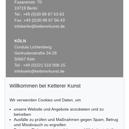
Gewebe
, 1923
Gebogene Spitzen
, 1927
Fasanenstr. 70
Ergebnis:
€ 1.320.000
Ergebnis:
€ 1.105.000
10719 Berlin
Tel.: +49 (0)30 88 67 53-63
Fax: +49 (0)30 88 67 56-43
infoberlin@kettererkunst.de
Auktion 610 - Lot 426000372
HERMANN MAX PECHSTEIN
Reisebilder
, 1919
KÖLN
Schätzpreis:
€ 1.600
Cordula Lichtenberg
Gertrudenstraße 24-28
50667 Köln
Tel.: +49 (0)221 510 908-15
Auktion 560 - Lot 8
infokoeln@kettererkunst.de
W. KANDINSKY
Friedlich
, 1930
Willkommen bei Ketterer Kunst
Ergebnis:
€ 787.400
BADEN-WÜRTTEMBERG
HESSEN
RHEINLAND-PFALZ
Wir verwenden Cookies und Daten, um
Miriam Heß
Auktion 610 - Lot 426000322
unsere Website und Angebote anzubieten und zu
Tel.: +49 (0)62 21 58 80-038
MARC CHAGALL
betreiben
Fax: +49 (0)62 21 58 80-595
Chagall Lithographe. Bde. 1-3
, 1960
Ausfälle zu prüfen und Maßnahmen gegen Spam, Betrug
Schätzpreis:
€ 1.000
infoheidelberg@kettererkunst.de
und Missbrauch zu ergreifen