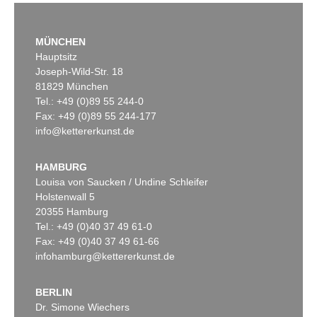
LYONEL FEININGER
Alte Seebären
, 1919
Schätzpreis:
€ 2.500
MÜNCHEN
Hauptsitz
Joseph-Wild-Str. 18
81829 München
Tel.: +49 (0)89 55 244-0
Auktion 545 - Lot 43
Auktion 489 - Lot 128
WASSILY KANDINSKY
W. KANDINSKY
Fax: +49 (0)89 55 244-177
Murnau
, 1908
Treppe zum Schloss (Murnau)
, 1909
info@kettererkunst.de
Ergebnis:
€ 3.920.000
Ergebnis:
€ 2.425.000
HAMBURG
Louisa von Saucken / Undine Schleifer
Auktion 610 - Lot 426000315
Holstenwall 5
MARC CHAGALL
20355 Hamburg
Le Coq rouge
, 1957
Tel.: +49 (0)40 37 49 61-0
Schätzpreis:
€ 1.800
Fax: +49 (0)40 37 49 61-66
infohamburg@kettererkunst.de
BERLIN
Auktion 415 - Lot 347
Auktion 520 - Lot 376
Dr. Simone Wiechers
W. KANDINSKY
W. KANDINSKY