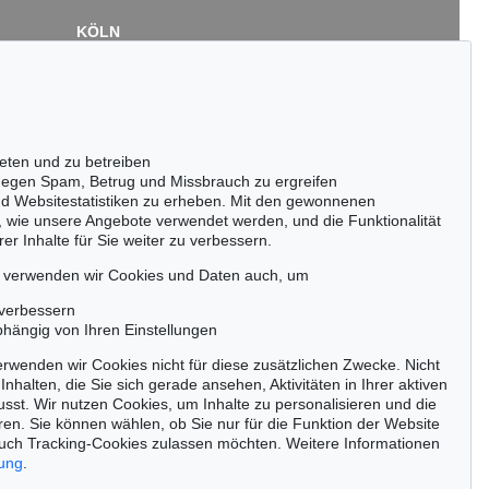
KÖLN
Cordula Lichtenberg
Gertrudenstraße 24-28
50667 Köln
Tel.: +49 (0)221 510 908-15
infokoeln@kettererkunst.de
eten und zu betreiben
egen Spam, Betrug und Missbrauch zu ergreifen
nd Websitestatistiken zu erheben. Mit den gewonnenen
, wie unsere Angebote verwendet werden, und die Funktionalität
er Inhalte für Sie weiter zu verbessern.
passen!
zeitig.
, verwenden wir Cookies und Daten auch, um
 verbessern
bhängig von Ihren Einstellungen
rwenden wir Cookies nicht für diese zusätzlichen Zwecke. Nicht
Jetzt zum Newsletter anmelden >
Inhalten, die Sie sich gerade ansehen, Aktivitäten in Ihrer aktiven
sst. Wir nutzen Cookies, um Inhalte zu personalisieren und die
ren. Sie können wählen, ob Sie nur für die Funktion der Website
uch Tracking-Cookies zulassen möchten. Weitere Informationen
rung
.