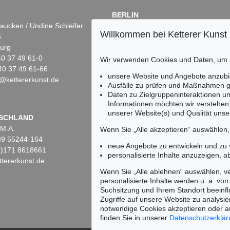
BERLIN
aucken / Undine Schleifer
Dr. Simone Wiechers
Willkommen bei Ketterer Kunst
5
Fasanenstr. 70
urg
10719 Berlin
)40 37 49 61-0
Tel.: +49 (0)30 88 67 53-63
Wir verwenden Cookies und Daten, um
40 37 49 61-66
Fax: +49 (0)30 88 67 56-43
unsere Website und Angebote anzubi
@kettererkunst.de
infoberlin@kettererkunst.de
Ausfälle zu prüfen und Maßnahmen g
Daten zu Zielgruppeninteraktionen u
Informationen möchten wir verstehen
unserer Website(s) und Qualität unser
Keine Auktion mehr ver
SCHLAND
 M.A.
Wir informieren Sie recht
Wenn Sie „Alle akzeptieren“ auswählen
)89 55244-164
neue Angebote zu entwickeln und zu
(0)171 8618661
personalisierte Inhalte anzuzeigen, a
tererkunst.de
Wenn Sie „Alle ablehnen“ auswählen, ve
personalisierte Inhalte werden u. a. von 
Suchsitzung und Ihrem Standort beeinflu
Zugriffe auf unsere Website zu analysie
notwendige Cookies akzeptieren oder a
finden Sie in unserer
Datenschutzerklä